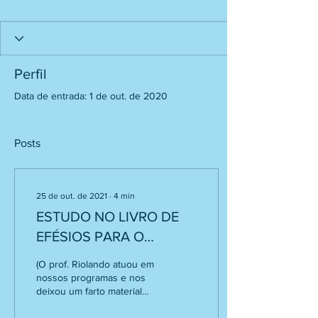
Perfil
Data de entrada: 1 de out. de 2020
Posts
25 de out. de 2021
∙
4
min
ESTUDO NO LIVRO DE
EFÉSIOS PARA O
PROGRAMA
(O prof. Riolando atuou em
“FELICIDADE COMEÇA
nossos programas e nos
deixou um farto material
COM FÉ” DA ESCOLA
escrito, fruto da sua
BÍBLICA DO AR