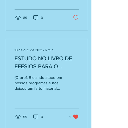
dedicação integral ao
Senhor, com quem...
89
0
18 de out. de 2021
∙
6
min
ESTUDO NO LIVRO DE
EFÉSIOS PARA O
PROGRAMA
(O prof. Riolando atuou em
“FELICIDADE COMEÇA
nossos programas e nos
deixou um farto material
COM FÉ” DA ESCOLA
escrito, fruto da sua
BÍBLICA DO AR
dedicação integral ao
Senhor, com quem...
59
0
1