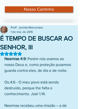
Nosso Cantinho
Profª. Jesilda Marcondes
1 de mai. de 2016
É TEMPO DE BUSCAR AO
SENHOR, III
Avaliado com NaN de 5 estrelas.
Neemias 4:9:
 Porém nós oramos ao 
nosso Deus e, como proteção pusemos 
guarda contra eles, de dia e de noite.
Os.4;6 - O meu povo está sendo 
destruído, porque lhe falta o 
conhecimento. Joel 1.14.
Neemias recebeu uma missão – a de 