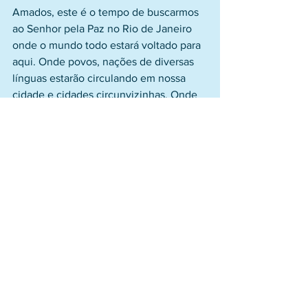
Amados, este é o tempo de buscarmos 
ao Senhor pela Paz no Rio de Janeiro 
onde o mundo todo estará voltado para 
aqui. Onde povos, nações de diversas 
línguas estarão circulando em nossa 
cidade e cidades circunvizinhas. Onde 
o Evangelho precisa ser divulgado ao 
máximo e o povo de Deus precisará 
estar unido como nunca! Esta é a hora 
de buscarmos ao Senhor como nunca 
antes, na história da evangelização 
deste País!
Lembremos do que nos diz o Profeta 
Isaías capítulo 55, versículo 5: “Buscai o 
Senhor enquanto se pode achar, 
invocai-O enquanto está perto...”.