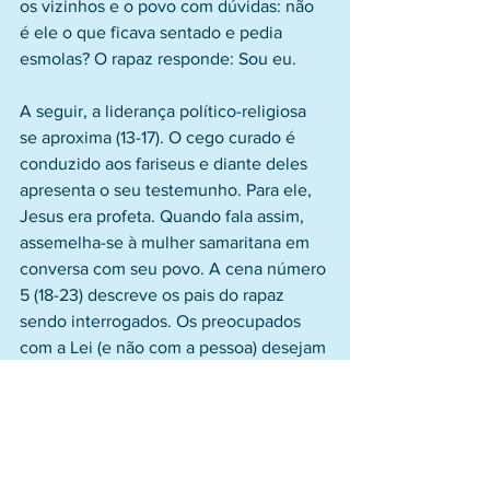
os vizinhos e o povo com dúvidas: não 
é ele o que ficava sentado e pedia 
esmolas? O rapaz responde: Sou eu.
A seguir, a liderança político-religiosa 
se aproxima (13-17). O cego curado é 
conduzido aos fariseus e diante deles 
apresenta o seu testemunho. Para ele, 
Jesus era profeta. Quando fala assim, 
assemelha-se à mulher samaritana em 
conversa com seu povo. A cena número 
5 (18-23) descreve os pais do rapaz 
sendo interrogados. Os preocupados 
com a Lei (e não com a pessoa) desejam 
a confirmação: aquele é o seu filho? 
Sim, respondem e de agora em diante 
se negam a oferecer quaisquer 
detalhes, pois temem a fúria dos 
religiosos.