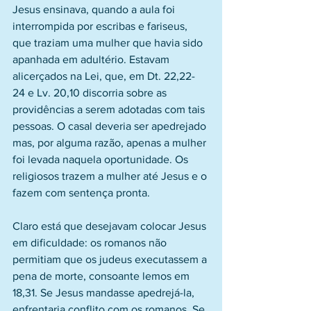
Jesus ensinava, quando a aula foi 
interrompida por escribas e fariseus, 
que traziam uma mulher que havia sido 
apanhada em adultério. Estavam 
alicerçados na Lei, que, em Dt. 22,22-
24 e Lv. 20,10 discorria sobre as 
providências a serem adotadas com tais 
pessoas. O casal deveria ser apedrejado 
mas, por alguma razão, apenas a mulher 
foi levada naquela oportunidade. Os 
religiosos trazem a mulher até Jesus e o 
fazem com sentença pronta.
Claro está que desejavam colocar Jesus 
em dificuldade: os romanos não 
permitiam que os judeus executassem a 
pena de morte, consoante lemos em 
18,31. Se Jesus mandasse apedrejá-la, 
enfrentaria conflito com os romanos. Se 