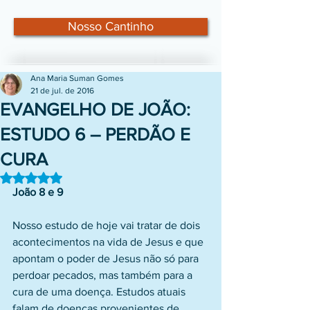
Nosso Cantinho
Ana Maria Suman Gomes
21 de jul. de 2016
EVANGELHO DE JOÃO:
ESTUDO 6 – PERDÃO E
CURA
Avaliado com NaN de 5 estrelas.
João 8 e 9
Nosso estudo de hoje vai tratar de dois 
acontecimentos na vida de Jesus e que 
apontam o poder de Jesus não só para 
perdoar pecados, mas também para a 
cura de uma doença. Estudos atuais 
falam de doenças provenientes de 