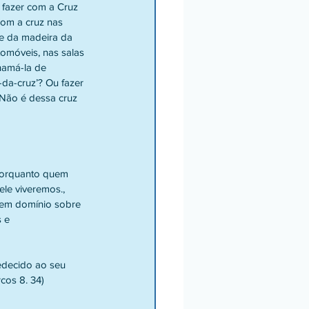
 fazer com a Cruz 
com a cruz nas 
e da madeira da 
tomóveis, nas salas 
hamá-la de 
da-cruz’? Ou fazer 
 Não é dessa cruz 
 porquanto quem 
le viveremos., 
tem domínio sobre 
 e 
edecido ao seu 
cos 8. 34)