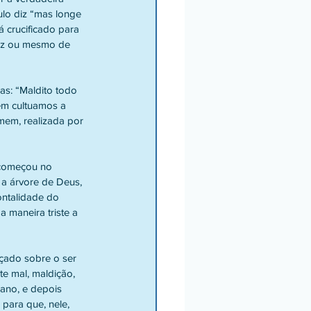
ulo diz “mas longe 
 crucificado para 
ruz ou mesmo de 
s: “Maldito todo 
em cultuamos a 
mem, realizada por 
 começou no 
a árvore de Deus, 
ontalidade do 
 maneira triste a 
nçado sobre o ser 
e mal, maldição, 
mano, e depois 
para que, nele, 