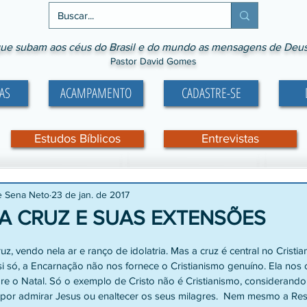
ue subam aos céus do Brasil e do mundo as mensagens de Deus p
Pastor David Gomes
AS
ACAMPAMENTO
CADASTRE-SE
Estudos Bíblicos
Entrevistas
e Sena Neto
23 de jan. de 2017
DA CRUZ E SUAS EXTENSÕES
e 5 estrelas.
, vendo nela ar e ranço de idolatria. Mas a cruz é central no Cristia
si só, a Encarnação não nos fornece o Cristianismo genuíno. Ela nos
obre o Natal. Só o exemplo de Cristo não é Cristianismo, considerand
u por admirar Jesus ou enaltecer os seus milagres.  Nem mesmo a Res