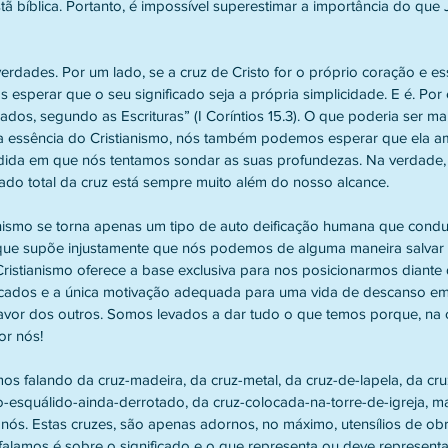
stã bíblica. Portanto, é impossível superestimar a importância do que 
rdades. Por um lado, se a cruz de Cristo for o próprio coração e es
 esperar que o seu significado seja a própria simplicidade. E é. Por 
os, segundo as Escrituras” (I Coríntios 15.3). O que poderia ser mai
ria essência do Cristianismo, nós também podemos esperar que ela am
ida em que nós tentamos sondar as suas profundezas. Na verdade,
icado total da cruz está sempre muito além do nosso alcance.
ianismo se torna apenas um tipo de auto deificação humana que condu
 que supõe injustamente que nós podemos de alguma maneira salvar
Cristianismo oferece a base exclusiva para nos posicionarmos diant
ficados e a única motivação adequada para uma vida de descanso e
vor dos outros. Somos levados a dar tudo o que temos porque, na c
or nós!
os falando da cruz-madeira, da cruz-metal, da cruz-de-lapela, da cru
o-esquálido-ainda-derrotado, da cruz-colocada-na-torre-de-igreja, m
a nós. Estas cruzes, são apenas adornos, no máximo, utensílios de ob
falamos é sobre o significado e o que representa ou deve representa