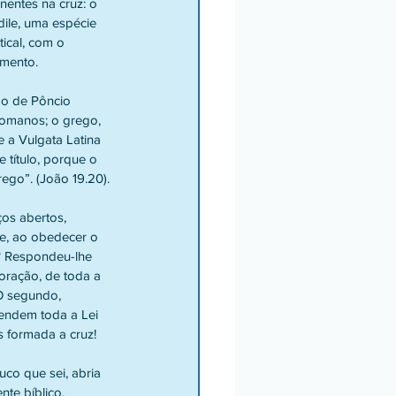
nentes na cruz: o 
ile, uma espécie 
ical, com o 
imento.
ção de Pôncio 
 romanos; o grego, 
a Vulgata Latina 
 título, porque o 
rego”. (João 19.20).
ços abertos, 
te, ao obedecer o 
? Respondeu-lhe 
oração, de toda a 
O segundo, 
endem toda a Lei 
s formada a cruz!
co que sei, abria 
te bíblico, 