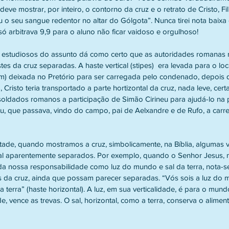
deve mostrar, por inteiro, o contorno da cruz e o retrato de Cristo, Fi
 seu sangue redentor no altar do Gólgota”. Nunca tirei nota baixa
ó arbitrava 9,9 para o aluno não ficar vaidoso e orgulhoso!
e estudiosos do assunto dá como certo que as autoridades romanas 
es da cruz separadas. A haste vertical (stipes)  era levada para o lo
lum) deixada no Pretório para ser carregada pelo condenado, depois d
 Cristo teria transportado a parte hortizontal da cruz, nada leve, cer
 soldados romanos a participação de Simão Cirineu para ajudá-lo na p
u, que passava, vindo do campo, pai de Aelxandre e de Rufo, a carreg
ntade, quando mostramos a cruz, simbolicamente, na Bíblia, algumas 
ntal aparentemente separados. Por exemplo, quando o Senhor Jesus, 
a nossa responsabilidade como luz do mundo e sal da terra, nota-se,
 da cruz, ainda que possam parecer separadas. “Vós sois a luz do 
da terra” (haste horizontal). A luz, em sua verticalidade, é para o mund
, vence as trevas. O sal, horizontal, como a terra, conserva o aliment