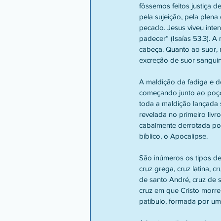
fôssemos feitos justiça d
pela sujeição, pela plena
pecado. Jesus viveu inte
padecer” (Isaías 53.3). A
cabeça. Quanto ao suor, 
excreção de suor sanguin
A maldição da fadiga e do
começando junto ao poço 
toda a maldição lançada 
revelada no primeiro livr
cabalmente derrotada por
bíblico, o Apocalipse.
São inúmeros os tipos de c
cruz grega, cruz latina, cr
de santo André, cruz de s
cruz em que Cristo morre
patíbulo, formada por uma