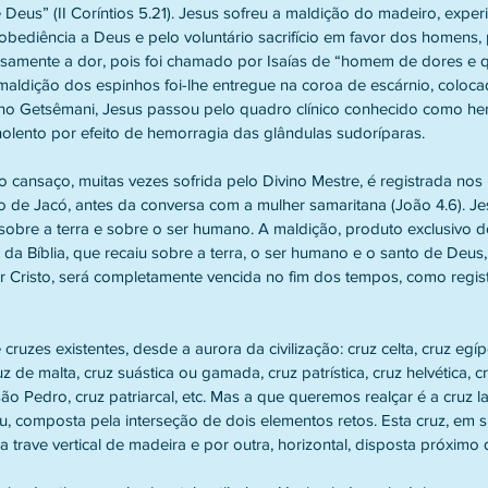
e Deus” (II Coríntios 5.21). Jesus sofreu a maldição do madeiro, expe
 obediência a Deus e pelo voluntário sacrifício em favor dos homens, p
nsamente a dor, pois foi chamado por Isaías de “homem de dores e 
 maldição dos espinhos foi-lhe entregue na coroa de escárnio, coloca
no Getsêmani, Jesus passou pelo quadro clínico conhecido como he
olento por efeito de hemorragia das glândulas sudoríparas.
 cansaço, muitas vezes sofrida pelo Divino Mestre, é registrada nos
de Jacó, antes da conversa com a mulher samaritana (João 4.6). Je
sobre a terra e sobre o ser humano. A maldição, produto exclusivo 
o da Bíblia, que recaiu sobre a terra, o ser humano e o santo de Deus,
 Cristo, será completamente vencida no fim dos tempos, como registra
ruzes existentes, desde a aurora da civilização: cruz celta, cruz egípci
uz de malta, cruz suástica ou gamada, cruz patrística, cruz helvética, c
ão Pedro, cruz patriarcal, etc. Mas a que queremos realçar é a cruz la
u, composta pela interseção de dois elementos retos. Esta cruz, em 
 trave vertical de madeira e por outra, horizontal, disposta próximo 