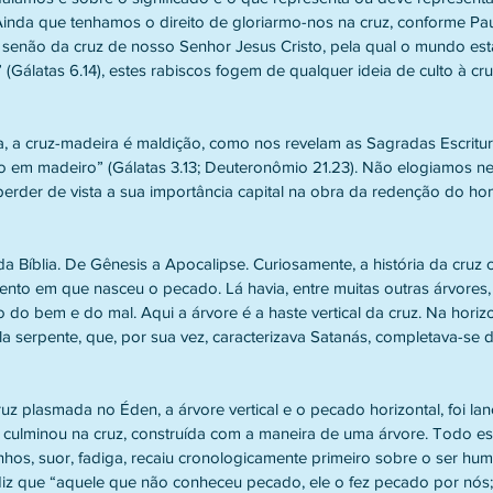
 Ainda que tenhamos o direito de gloriarmo-nos na cruz, conforme Pa
, senão da cruz de nosso Senhor Jesus Cristo, pela qual o mundo está
 (Gálatas 6.14), estes rabiscos fogem de qualquer ideia de culto à c
 a cruz-madeira é maldição, como nos revelam as Sagradas Escritura
o em madeiro” (Gálatas 3.13; Deuteronômio 21.23). Não elogiamos n
rder de vista a sua importância capital na obra da redenção do ho
da Bíblia. De Gênesis a Apocalipse. Curiosamente, a história da cruz
to em que nasceu o pecado. Lá havia, entre muitas outras árvores, 
do bem e do mal. Aqui a árvore é a haste vertical da cruz. Na horiz
 serpente, que, por sua vez, caracterizava Satanás, completava-se da
z plasmada no Éden, a árvore vertical e o pecado horizontal, foi la
 culminou na cruz, construída com a maneira de uma árvore. Todo est
inhos, suor, fadiga, recaiu cronologicamente primeiro sobre o ser hu
diz que “aquele que não conheceu pecado, ele o fez pecado por nós; 