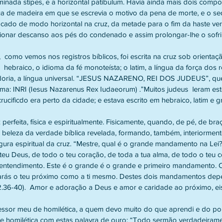
minada stipes, e a horizontal patibulum. Havia ainda mais dois compo
ua de madeira em que se escrevia o motivo da pena de morte, e o sed
ado de modo horizontal na cruz, da metade para o fim da haste vert
cionar descanso aos pés do condenado e assim prolongar-lhe o sofr
o,  como vemos nos registros bíblicos, foi escrita na cruz sob orienta
o  hebraico, o idioma da fé monoteísta; o latim, a língua da força dos
doria, a língua universal. “JESUS NAZARENO, REI DOS JUDEUS”, que 
ama: INRI (Iesus Nazarenus Rex Iudaeorum) .”Muitos judeus  leram este
rucificdo era perto da cidade; e estava escrito em hebraico, latim e g
erfeita, física e espiritualmente. Fisicamente, quando, de pé, de bra
 a beleza da verdade bíblica revelada, formando, também, interiormen
ura espiritual da cruz. “Mestre, qual é o grande mandamento na Lei
teu Deus, de todo o teu coração, de toda a tua alma, de todo o teu c
 entendimento. Este é o grande é o grande e primeiro mandamento. 
marás o teu próximo como a ti mesmo. Destes dois mandamentos dep
2.36-40).  Amor e adoração a Deus e amor e caridade ao próximo, ei
ssor meu de homilética, a quem devo muito do que aprendi e do pou
de homilética com estas palavra de ouro: “Todo sermão verdadeiramen