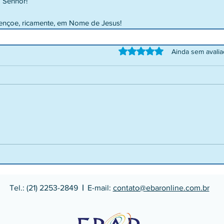
 Senhor!
nçoe, ricamente, em Nome de Jesus!
Avaliado com 0 de 5 estrelas.
Ainda sem avali
Tel.: (21) 2253-2849
|
E-mail:
contato@ebaronline.com.br