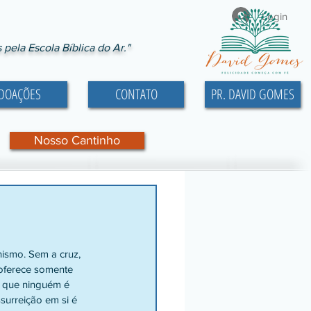
Login
ela Escola Bíblica do Ar."
DOAÇÕES
CONTATO
PR. DAVID GOMES
Nosso Cantinho
nismo. Sem a cruz, 
 oferece somente 
o que ninguém é 
surreição em si é 