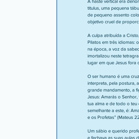
A haste vertical era deno
titulus, uma pequena táb
de pequeno assento coloc
objetivo cruel de propor
A culpa atribuída a Crist
Pilatos em três idiomas: 
na época, a voz da sabe
imortalizou neste tetragr
lugar em que Jesus fora c
O ser humano é uma cruz p
interpreta, pela postura,
grande mandamento, a fig
Jesus: Amarás o Senhor, 
tua alma e de todo o teu
semelhante a este, é: A
e os Profetas” (Mateus 2
Um sábio e querido profe
e fechava as suas aulas 