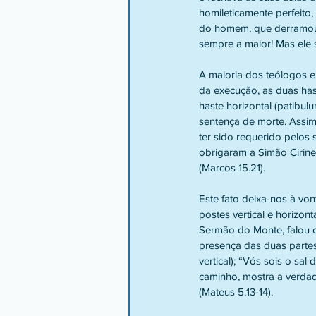
homileticamente perfeito, 
do homem, que derramou o
sempre a maior! Mas ele s
A maioria dos teólogos 
da execução, as duas hast
haste horizontal (patibu
sentença de morte. Assim,
ter sido requerido pelos
obrigaram a Simão Cirine
(Marcos 15.21).
Este fato deixa-nos à vo
postes vertical e horizo
Sermão do Monte, falou d
presença das duas partes
vertical); “Vós sois o sal 
caminho, mostra a verdade
(Mateus 5.13-14).