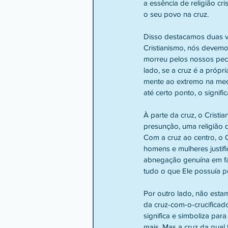
a essência de religião cri
o seu povo na cruz.
Disso destacamos duas ve
Cristianismo, nós devemos
morreu pelos nossos pecad
lado, se a cruz é a próp
mente ao extremo na med
até certo ponto, o signif
À parte da cruz, o Crist
presunção, uma religião
Com a cruz ao centro, o 
homens e mulheres justi
abnegação genuína em fa
tudo o que Ele possuía p
Por outro lado, não estam
da cruz-com-o-crucificad
significa e simboliza par
mais. Mas a cruz da qual 