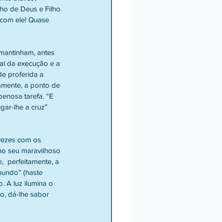
lho de Deus e Filho 
 com ele! Quase 
mantinham, antes 
cal da execução e a 
e proferida a 
tamente, a ponto de 
enosa tarefa. “E 
ar-lhe a cruz” 
vezes com os 
no seu maravilhoso 
  perfeitamente, a 
mundo” (haste 
o. A luz ilumina o 
o, dá-lhe sabor 