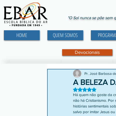
"O Sol nunca se põe sem q
HOME
QUEM SOMOS
PROGRAM
Devocionais
Pr. José Barbosa d
A BELEZA 
Avaliado com NaN d
Há quem não goste da cruz
não há Cristianismo. Por 
histórias sentimentais s
salvo por imitar Jesus o