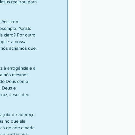
Jesus realizou para 
sência do 
exemplo, “Cristo 
s claro? Por outro 
plie  a nossa 
 nós achamos que, 
z à arrogância e à 
 a nós mesmos. 
e de Deus como 
m Deus e 
ruz, Jesus deu 
z-joia-de-adereço, 
as no que ela 
ras de arte e nada 
r a verdadeira 