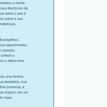
rimentou a morte 
ara libertá-los do 
que sabe o que é 
da sobre a sua 
matidrose, 
 Evangelhos, 
sus experimentou 
do pecado, 
 sofrida e 
 o último livro 
a, cruz fenícia, 
ruz templária, cruz 
tina (romana), a 
sua origem, era um 
do topo.