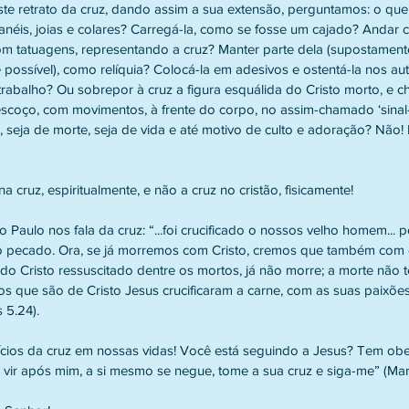
este retrato da cruz, dando assim a sua extensão, perguntamos: o que
anéis, joias e colares? Carregá-la, como se fosse um cajado? Andar 
m tatuagens, representando a cruz? Manter parte dela (supostament
se possível), como relíquia? Colocá-la em adesivos e ostentá-la nos au
 trabalho? Ou sobrepor à cruz a figura esquálida do Cristo morto, e c
pescoço, com movimentos, à frente do corpo, no assim-chamado ‘sinal-
 seja de morte, seja de vida e até motivo de culto e adoração? Não!
na cruz, espiritualmente, e não a cruz no cristão, fisicamente!
Paulo nos fala da cruz: “...foi crucificado o nossos velho homem...
do pecado. Ora, se já morremos com Cristo, cremos que também com e
o Cristo ressuscitado dentre os mortos, já não morre; a morte não 
 os que são de Cristo Jesus crucificaram a carne, com as suas paixões
 5.24).
ícios da cruz em nossas vidas! Você está seguindo a Jesus? Tem ob
 vir após mim, a si mesmo se negue, tome a sua cruz e siga-me” (Mar