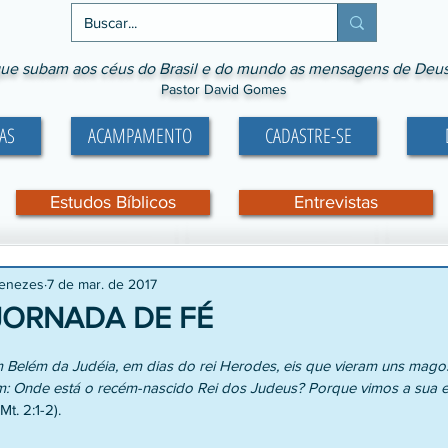
ue subam aos céus do Brasil e do mundo as mensagens de Deus p
Pastor David Gomes
AS
ACAMPAMENTO
CADASTRE-SE
Estudos Bíblicos
Entrevistas
Menezes
7 de mar. de 2017
JORNADA DE FÉ
e 5 estrelas.
Belém da Judéia, em dias do rei Herodes, eis que vieram uns magos
: Onde está o recém-nascido Rei dos Judeus? Porque vimos a sua est
(Mt. 2:1-2).