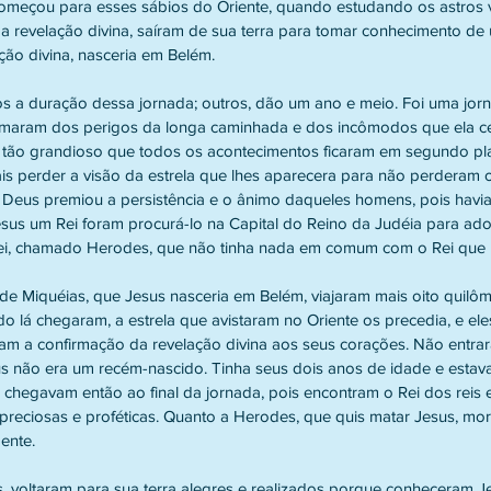
omeçou para esses sábios do Oriente, quando estudando os astros v
ma revelação divina, saíram de sua terra para tomar conhecimento de 
ão divina, nasceria em Belém.
s a duração dessa jornada; outros, dão um ano e meio. Foi uma jorn
maram dos perigos da longa caminhada e dos incômodos que ela ce
 tão grandioso que todos os acontecimentos ficaram em segundo pl
is perder a visão da estrela que lhes aparecera para não perderam 
 Deus premiou a persistência e o ânimo daqueles homens, pois havi
esus um Rei foram procurá-lo na Capital do Reino da Judéia para ado
ei, chamado Herodes, que não tinha nada em comum com o Rei que 
de Miquéias, que Jesus nasceria em Belém, viajaram mais oito quilô
o lá chegaram, a estrela que avistaram no Oriente os precedia, e ele
am a confirmação da revelação divina aos seus corações. Não entra
 não era um recém-nascido. Tinha seus dois anos de idade e estava
chegavam então ao final da jornada, pois encontram o Rei dos reis 
preciosas e proféticas. Quanto a Herodes, que quis matar Jesus, mor
mente.
, voltaram para sua terra alegres e realizados porque conheceram Je