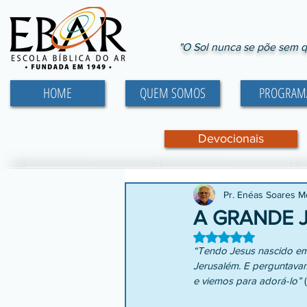
"O Sol nunca se põe sem q
HOME
QUEM SOMOS
PROGRAM
Devocionais
Pr. Enéas Soares 
A GRANDE 
Avaliado com NaN d
“Tendo Jesus nascido em 
Jerusalém. E perguntavam
e viemos para adorá-lo”
 