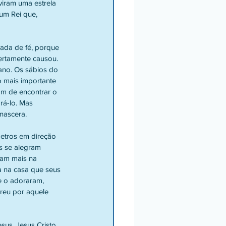
iram uma estrela 
um Rei que, 
ada de fé, porque 
rtamente causou. 
ano. Os sábios do 
o mais importante 
am de encontrar o 
rá-lo. Mas 
nascera.
metros em direção 
s se alegram 
ram mais na 
 na casa que seus 
e o adoraram, 
reu por aquele 
sus. Jesus Cristo 