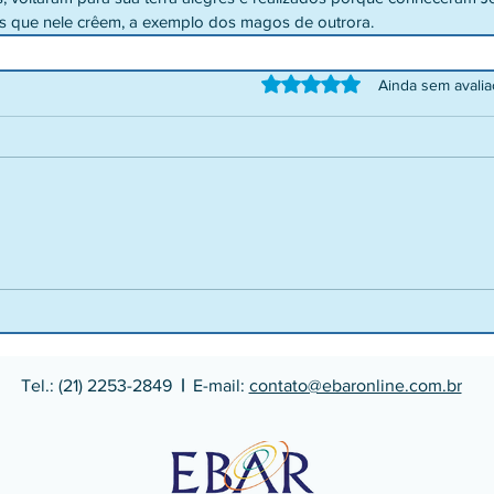
os que nele crêem, a exemplo dos magos de outrora.
Avaliado com 0 de 5 estrelas.
Ainda sem avali
Tel.: (21) 2253-2849
|
E-mail:
contato@ebaronline.com.br