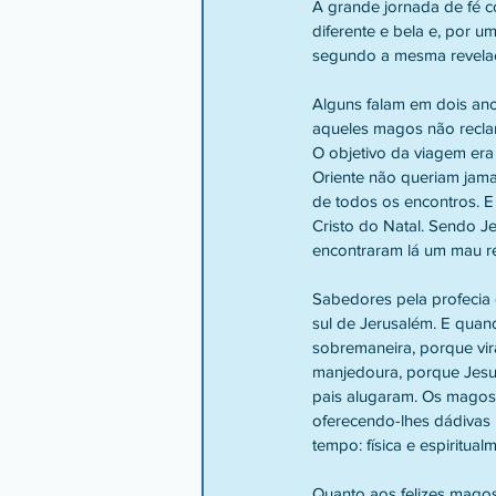
A grande jornada de fé c
diferente e bela e, por u
segundo a mesma revelaç
Alguns falam em dois ano
aqueles magos não recla
O objetivo da viagem era
Oriente não queriam jama
de todos os encontros. E
Cristo do Natal. Sendo J
encontraram lá um mau r
Sabedores pela profecia 
sul de Jerusalém. E quand
sobremaneira, porque vir
manjedoura, porque Jesus
pais alugaram. Os magos 
oferecendo-lhes dádivas 
tempo: física e espiritual
Quanto aos felizes magos