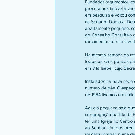
Fundador argumentou com
procuramos imóvel à vend
em pesquisa e voltou com
na Senador Dantas... Deu
apartamento pequeno, co
do Conselho Consultivo 
documentos para a lavrat
Na mesma semana da revol
todos os seus poucos per
em Vila Isabel, cujo Secr
Instalados na nova sede 
número de três. O espaço
de 1964 tivemos um cult
Aquela pequena sala que
congregação batista da E
ter uma Igreja no Centro 
ao Senhor. Um dos pregad
resolveu pregar, numa da