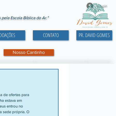
Login
ela Escola Bíblica do Ar."
DOAÇÕES
CONTATO
PR. DAVID GOMES
Nosso Cantinho
a de ofertas para 
a estava em 
eus entrou no 
a sede própria. O 