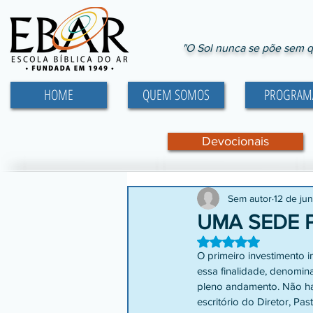
"O Sol nunca se põe sem q
HOME
QUEM SOMOS
PROGRAM
Devocionais
Sem autor
12 de jun
UMA SEDE 
Avaliado com NaN d
O primeiro investimento i
essa finalidade, denom
pleno andamento. Não ha
escritório do Diretor, P