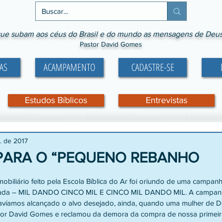
ue subam aos céus do Brasil e do mundo as mensagens de Deus p
Pastor David Gomes
AS
ACAMPAMENTO
CADASTRE-SE
Estudos Bíblicos
Entrevistas
. de 2017
PARA O “PEQUENO REBANHO
e 5 estrelas.
mobiliário feito pela Escola Bíblica do Ar foi oriundo de uma campanh
inada – MIL DANDO CINCO MIL E CINCO MIL DANDO MIL. A campanh
víamos alcançado o alvo desejado, ainda, quando uma mulher de D
astor David Gomes e reclamou da demora da compra de nossa primeir