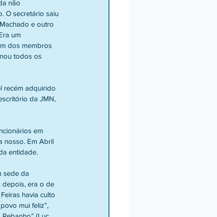
da não 
 O secretário saiu 
 Machado e outro 
Era um 
 Um dos membros 
nou todos os 
l recém adquirido 
scritório da JMN, 
ncionários em 
 nosso. Em Abril 
da entidade.
m sede da 
 depois, era o de 
Feiras havia culto 
ovo mui feliz”, 
o Rebanho” (Luc. 