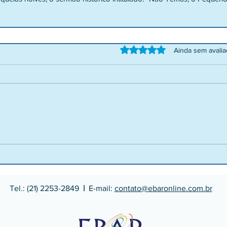
Avaliado com 0 de 5 estrelas.
Ainda sem avali
Tel.: (21) 2253-2849
|
E-mail:
contato@ebaronline.com.br