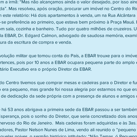
 a irmã: “Mas não alcançamos ainda o valor desejado, por isso ain
a”. Mas resolveu, após oração, procurar um imóvel no Centro do Rio.
 este relatório: Há dois apartamentos à venda, um na Rua Alcântara
-se preferência ao primeiro, que estava bem próximo à Praça Mauá. 
m sala, cozinha e banheiro. Tudo por quatro milhões de cruzeiros.
da EBAR, Dr. Edgard Calmon, advogado de saudosa memória, exami
ura da escritura de compra e venda.
ução militar que tomou conta do País, a EBAR trouxe para o imóve
tences, pois por 10 anos a EBAR ocupara pequena parte do amplo e
etário Executivo era o próprio Diretor da EBAR.
do Centro tivemos que comprar mesas e cadeiras para o Diretor e fu
 era pequeno, mas grande foi nossa alegria por estarmos no que era
o de dedicação da sede própria com a presença de alunos e amigos 
 há 53 anos abrigava a primeira sede da EBAR passou a ser també
sperança, pois o sonho do Diretor, que seria concretizado dois anos
nervoso do Rio de Janeiro.  Mais cadeiras foram adquiridas e às 3as. 
ores, Pastor Nelson Nunes de Lima, vendo ali reunido o “pequeno p
quelas noives, o sermão histórico intitulado: “Não Temas, ó Pequen