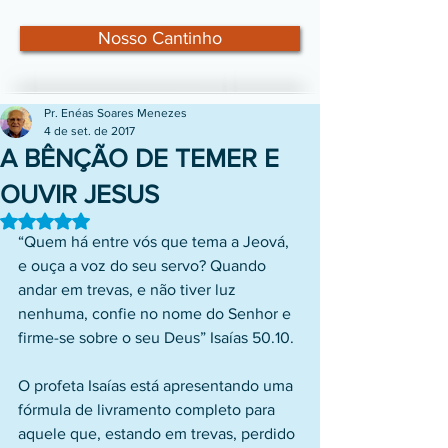
Nosso Cantinho
Pr. Enéas Soares Menezes
4 de set. de 2017
A BÊNÇÃO DE TEMER E
OUVIR JESUS
Avaliado com NaN de 5 estrelas.
“Quem há entre vós que tema a Jeová, 
e ouça a voz do seu servo? Quando 
andar em trevas, e não tiver luz 
nenhuma, confie no nome do Senhor e 
firme-se sobre o seu Deus” Isaías 50.10.
O profeta Isaías está apresentando uma 
fórmula de livramento completo para 
aquele que, estando em trevas, perdido 