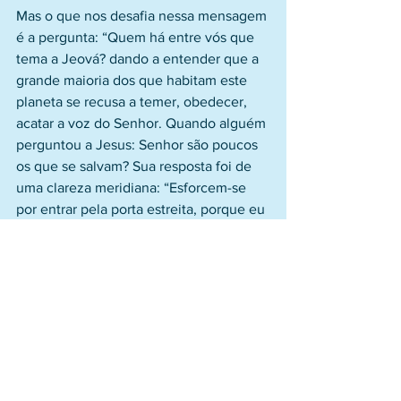
Mas o que nos desafia nessa mensagem 
é a pergunta: “Quem há entre vós que 
tema a Jeová? dando a entender que a 
grande maioria dos que habitam este 
planeta se recusa a temer, obedecer, 
acatar a voz do Senhor. Quando alguém 
perguntou a Jesus: Senhor são poucos 
os que se salvam? Sua resposta foi de 
uma clareza meridiana: “Esforcem-se 
por entrar pela porta estreita, porque eu 
vos digo que muitos procurarão entrar e 
não poderão” (Lucas l3. 23-24). E só 
poderão entrar pela porta estreita da 
salvação os que realmente confessam 
ao Senhor, querem andar ao seu lado e 
procuram realizar a Sua vontade. Esta é 
a proposta do profeta. Aquele que ouve 
a voz do Bom Pastor, confia nele de 