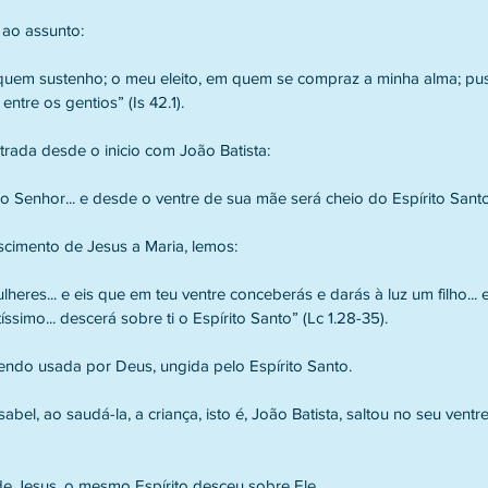
a ao assunto:
 quem sustenho; o meu eleito, em quem se compraz a minha alma; pus
entre os gentios” (Is 42.1).
trada desde o inicio com João Batista:
o Senhor... e desde o ventre de sua mãe será cheio do Espírito Santo”
cimento de Jesus a Maria, lemos:
lheres... e eis que em teu ventre conceberás e darás à luz um filho... 
ssimo... descerá sobre ti o Espírito Santo” (Lc 1.28-35).
endo usada por Deus, ungida pelo Espírito Santo.
sabel, ao saudá-la, a criança, isto é, João Batista, saltou no seu ventre
e Jesus, o mesmo Espírito desceu sobre Ele.