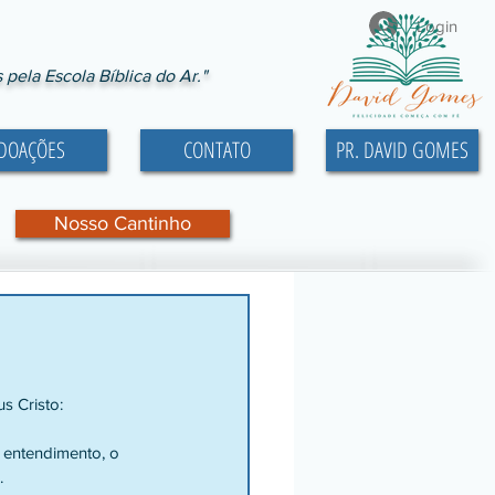
Login
ela Escola Bíblica do Ar."
DOAÇÕES
CONTATO
PR. DAVID GOMES
Nosso Cantinho
s Cristo:
 entendimento, o 
.