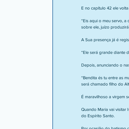
E no capítulo 42 ele volt
“Eis aqui o meu servo, a
sobre ele, juízo produzirá 
A Sua presença já é regis
“Ele será grande diante d
Depois, anunciando o nas
“Bendita és tu entre as mu
será chamado filho do Altí
É maravilhoso a virgem s
Quando Maria vai visitar I
do Espírito Santo.
Por ocasião do batismo d