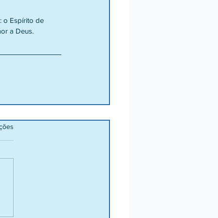
o Espírito de 
mor a Deus. 
ações