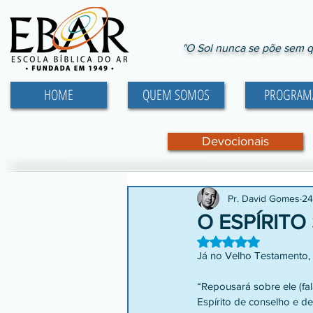
"O Sol nunca se põe sem q
HOME
QUEM SOMOS
PROGRAM
Devocionais
Pr. David Gomes
24
O ESPÍRITO
Avaliado com NaN d
Já no Velho Testamento, 
“Repousará sobre ele (fa
Espírito de conselho e de