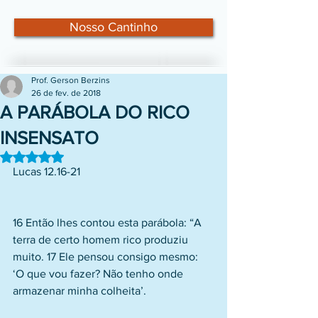
Nosso Cantinho
Prof. Gerson Berzins
26 de fev. de 2018
A PARÁBOLA DO RICO
INSENSATO
Avaliado com NaN de 5 estrelas.
Lucas 12.16-21
16 Então lhes contou esta parábola: “A 
terra de certo homem rico produziu 
muito. 17 Ele pensou consigo mesmo: 
‘O que vou fazer? Não tenho onde 
armazenar minha colheita’.