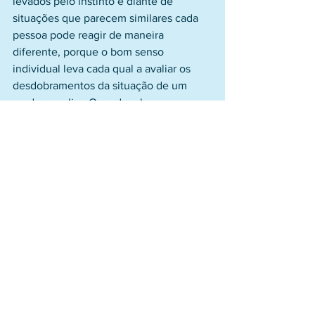
levados pelo instinto e diante de 
situações que parecem similares cada 
pessoa pode reagir de maneira 
diferente, porque o bom senso 
individual leva cada qual a avaliar os 
desdobramentos da situação de um 
modo peculiar. Quando o bom senso 
não funciona, nos tornamos insensatos, 
ou, em outras palavras, loucos: não 
conseguimos pensar nas 
consequências dos nossos atos e 
agimos como se tudo o que queremos é 
o que acontecerá. É assim que o rico 
nesta estória de Jesus ficou conhecido 
como o rico insensato, ele foi incapaz 
de usar a sua capacidade de raciocínio 
para considerar que a vida requeria 
muito mais que apenas ajuntar e 
guardar tesouros materiais. Acautelar-se 