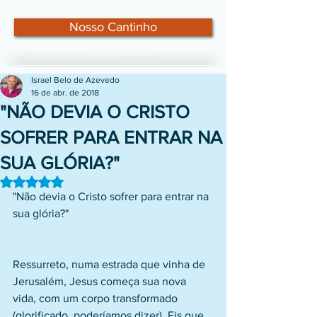
Nosso Cantinho
Israel Belo de Azevedo
16 de abr. de 2018
"NÃO DEVIA O CRISTO
SOFRER PARA ENTRAR NA
SUA GLÓRIA?"
Avaliado com NaN de 5 estrelas.
"Não devia o Cristo sofrer para entrar na 
sua glória?"
Ressurreto, numa estrada que vinha de 
Jerusalém, Jesus começa sua nova 
vida, com um corpo transformado 
(glorificado, poderíamos dizer). Eis que 