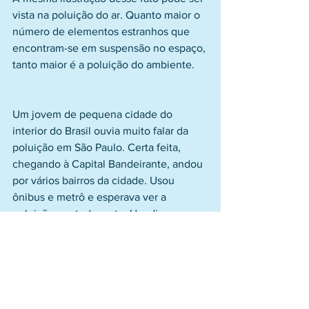
vista na poluição do ar. Quanto maior o 
número de elementos estranhos que 
encontram-se em suspensão no espaço, 
tanto maior é a poluição do ambiente.
Um jovem de pequena cidade do 
interior do Brasil ouvia muito falar da 
poluição em São Paulo. Certa feita, 
chegando à Capital Bandeirante, andou 
por vários bairros da cidade. Usou 
ônibus e metrô e esperava ver a 
poluição por toda parte. Um dia, 
conversando com alguém que fazia 
referência à poluição, o jovem declarou: 
“Andei por toda esta cidade e não vi 
poluição alguma”.