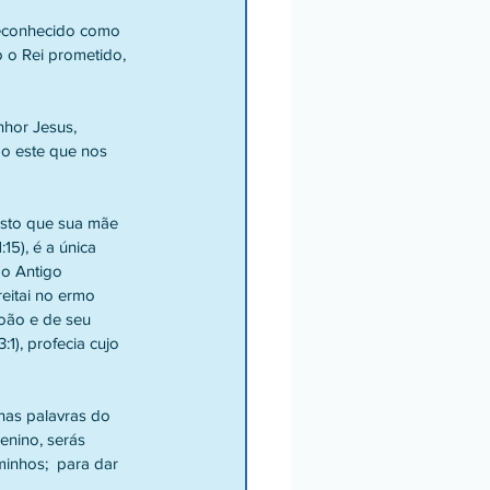
 o Rei prometido, 
do este que nos 
15), é a única 
do Antigo 
eitai no ermo 
oão e de seu 
1), profecia cujo 
enino, serás 
inhos;  para dar 