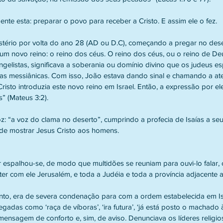
amente esta: preparar o povo para receber a Cristo. E assim ele o fez.
m novo reino: o reino dos céus. O reino dos céus, ou o reino de De
gelistas, significava a soberania ou domínio divino que os judeus 
s messiânicas. Com isso, João estava dando sinal e chamando a a
isto introduzia este novo reino em Israel. Então, a expressão por ele 
” (Mateus 3:2).
ade mostrar Jesus Cristo aos homens.
espalhou-se, de modo que multidões se reuniam para ouvi-lo falar,
ter com ele Jerusalém, e toda a Judéia e toda a província adjacente 
adas como ‘raça de víboras’, ‘ira futura’, ‘já está posto o machado à
nsagem de conforto e, sim, de aviso. Denunciava os líderes religio