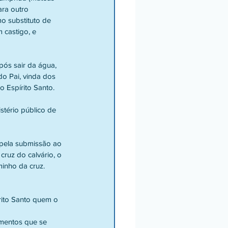
ra outro 
o substituto de 
 castigo, e 
ós sair da água, 
o Pai, vinda dos 
o Espírito Santo.
stério público de 
 pela submissão ao 
ruz do calvário, o 
inho da cruz. 
rito Santo quem o 
mentos que se 