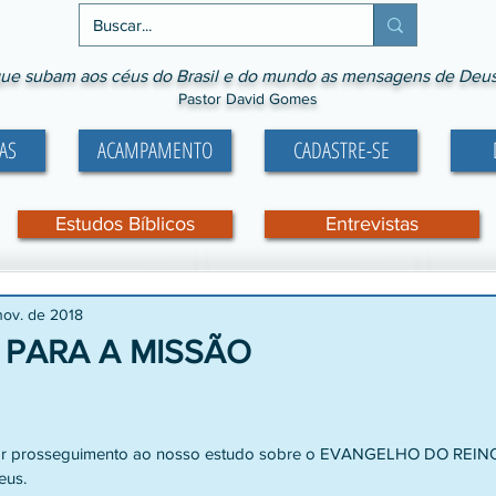
ue subam aos céus do Brasil e do mundo as mensagens de Deus p
Pastor David Gomes
AS
ACAMPAMENTO
CADASTRE-SE
Estudos Bíblicos
Entrevistas
nov. de 2018
 PARA A MISSÃO
e 5 estrelas.
dar prosseguimento ao nosso estudo sobre o EVANGELHO DO REINO
eus.