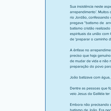
Sua insistência neste as
arrependimento’. Muitos 
rio Jordão, confessando 
pregava “batismo de  arr
batismo cristão realizado
espirituais da união com 
de ‘preparar o caminho do
A ênfase no arrependimen
preciso que haja genuín
de mudar de vida e não m
preparação do povo para 
João batizava com água, 
Dentre as pessoas que for
veio Jesus da Galiléia te
Embora não precisando d
batismo de João. Era nec