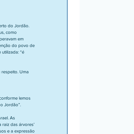
us, como 
esperavam em 
tenção do povo de 
utilizada: “é 
 conforme lemos 
ao Jordão”. 
 raiz das árvores’ 
sos e a expressão 