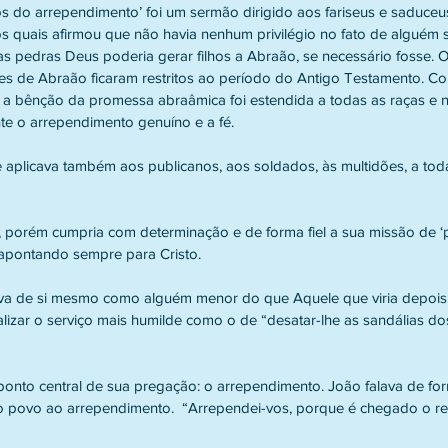
os do arrependimento’ foi um sermão dirigido aos fariseus e saduceu
os quais afirmou que não havia nenhum privilégio no fato de alguém 
s pedras Deus poderia gerar filhos a Abraão, se necessário fosse. Os
s de Abraão ficaram restritos ao período do Antigo Testamento. C
o a bênção da promessa abraâmica foi estendida a todas as raças e 
te o arrependimento genuíno e a fé. 
aplicava também aos publicanos, aos soldados, às multidões, a tod
 porém cumpria com determinação e de forma fiel a sua missão de ‘
 apontando sempre para Cristo.
ava de si mesmo como alguém menor do que Aquele que viria depois
izar o serviço mais humilde como o de “desatar-lhe as sandálias dos
onto central de sua pregação: o arrependimento. João falava de for
o povo ao arrependimento.  “Arrependei-vos, porque é chegado o re