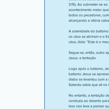
3:15). Ao submeter-se ao
acontecimento maior que 
todos os pecadores, cump
alcançando a vitória caba
A solenidade do batismo 
os céus se abriram e o E
céus, dizia: “Este é o me
Segue-se, então, outro e
Jesus: a tentação.
Logo após o batismo, Jes
batismo Jesus se apresent
diabo se levantou com a i
Satanás sabia que ali no 
No entanto, a tentação d
conduziu ao deserto para
Isso nos leva a pensar 