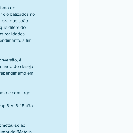
tismo do 
r ele batizados no 
areza que João 
que difere do 
as realidades 
endimento, a fim 
.
onversão, é 
anhado do desejo 
arrependimento em 
anto e com fogo.
p.3, v.13: “Então 
bmeteu-se ao 
cumprida (Mateus 