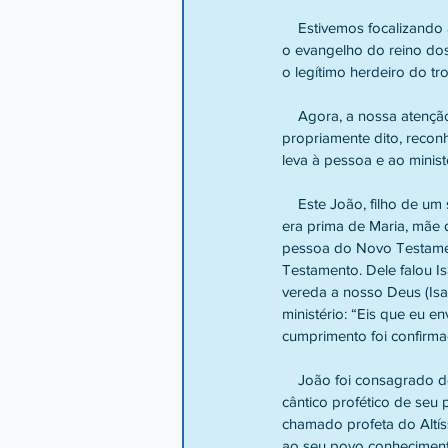
    Estivemos focalizando aspectos da narrativa de Mateus que fazem com que seu livro seja reconhecido como 
o evangelho do reino dos
o legítimo herdeiro do tr
    Agora, a nossa atenção se volta para o período que antecedeu o início do ministério do Senhor Jesus, 
propriamente dito, recon
leva à pessoa e ao minist
    Este João, filho de um sacerdote de nome Zacarias e de Isabel, e primo do Senhor Jesus, visto que sua mãe 
era prima de Maria, mãe d
pessoa do Novo Testamento
Testamento. Dele falou I
vereda a nosso Deus (Isa
ministério: “Eis que eu e
cumprimento foi confirma
    João foi consagrado desde o seu nascimento para ser o precursor de Cristo, como vemos nas palavras do 
cântico profético de seu 
chamado profeta do Altís
ao seu povo conhecimento