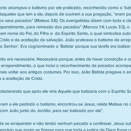
pecto alcançava o batismo por ele praticado, reconhecido como o ‘ba
daqueles que iam a ele, depois de ouvirem a sua pregação, “eram po
os seus pecados” (Mateus 3:6). Os evangelistas dizem com toda a cl
ependimento, para remissão dos pecados” (Marcos 1:4; Lucas 3:3), o 
 em nome do Pai, do Filho e  do Espírito Santo, o qual simboliza outr
Cristo e da aceitação da salvação. João praticava o batismo de arrep
 Senhor’. Era cognominado o ‘Batista’ porque sua tarefa era batizar
to era necessária. Necessária porque, antes de haver convicção e c
o arrependimento, o que inclui o reconhecimento de pecados acomp
ais voltar aos antigos costumes. Por isso, João Batista pregava o 
a aceitação de Cristo.
declarando que após ele viria Aquele que batizaria com o Espírito S
am a ele pedindo o batismo, encontrou-se Jesus, relata Mateus no ca
r com João junto do Jordão, para ser batizado por ele”.
e se arrepender e não tendo nenhum pecado a confessar, Jesus su
essário que assim se fizesse para que toda a justiça de Deus fosse 