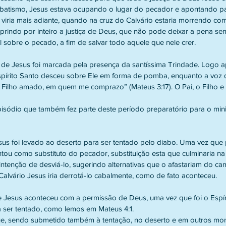
 batismo, Jesus estava ocupando o lugar do pecador e apontando pa
viria mais adiante, quando na cruz do Calvário estaria morrendo com
rindo por inteiro a justiça de Deus, que não pode deixar a pena sem
l sobre o pecado, a fim de salvar todo aquele que nele crer.
de Jesus foi marcada pela presença da santíssima Trindade. Logo ap
spírito Santo desceu sobre Ele em forma de pomba, enquanto a voz d
u Filho amado, em quem me comprazo” (Mateus 3:17). O Pai, o Filho e 
pisódio que também fez parte deste período preparatório para o mini
us foi levado ao deserto para ser tentado pelo diabo. Uma vez que
ou como substituto do pecador, substituição esta que culminaria na c
ntenção de desviá-lo, sugerindo alternativas que o afastariam do cam
Calvário Jesus iria derrotá-lo cabalmente, como de fato aconteceu.
e Jesus aconteceu com a permissão de Deus, uma vez que foi o Espí
 ser tentado, como lemos em Mateus 4:1.
que, sendo submetido também à tentação, no deserto e em outros mo