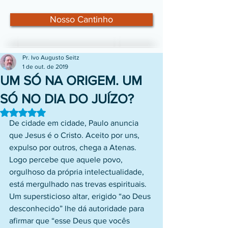
Nosso Cantinho
Pr. Ivo Augusto Seitz
1 de out. de 2019
UM SÓ NA ORIGEM. UM
SÓ NO DIA DO JUÍZO?
Avaliado com NaN de 5 estrelas.
De cidade em cidade, Paulo anuncia 
que Jesus é o Cristo. Aceito por uns, 
expulso por outros, chega a Atenas. 
Logo percebe que aquele povo, 
orgulhoso da própria intelectualidade, 
está mergulhado nas trevas espirituais. 
Um supersticioso altar, erigido “ao Deus 
desconhecido” lhe dá autoridade para 
afirmar que “esse Deus que vocês 