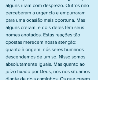
alguns riram com desprezo. Outros não 
perceberam a urgência e empurraram 
para uma ocasião mais oportuna. Mas 
alguns creram, e dois deles têm seus 
nomes anotados. Estas reações tão 
opostas merecem nossa atenção: 
quanto à origem, nós seres humanos 
descendemos de um só. Nisso somos 
absolutamente iguais. Mas quanto ao 
juízo fixado por Deus, nós nos situamos 
diante de dois caminhos. Os que creem 
em Jesus são aceitos por Deus. Os que 
o rejeitam, até mesmo adiando para um 
improvável amanhã das suas vidas 
podem perder a oportunidade para 
sempre. Hoje é o tempo certo para 
tomarmos a decisão mais importante da 
nossa existência. Deus quer que o 