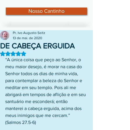
Nosso Cantinho
Pr. Ivo Augusto Seitz
13 de mai. de 2020
DE CABEÇA ERGUIDA
Avaliado com NaN de 5 estrelas.
“A única coisa que peço ao Senhor, o 
meu maior desejo, é morar na casa do 
Senhor todos os dias de minha vida, 
para contemplar a beleza do Senhor e 
meditar em seu templo. Pois ali me 
abrigará em tempos de aflição e em seu 
santuário me esconderá; então 
manterei a cabeça erguida, acima dos 
meus inimigos que me cercam.” 
(Salmos 27.5-6) 