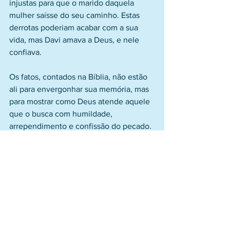
injustas para que o marido daquela 
mulher saísse do seu caminho. Estas 
derrotas poderiam acabar com a sua 
vida, mas Davi amava a Deus, e nele 
confiava. 
Os fatos, contados na Bíblia, não estão 
ali para envergonhar sua memória, mas 
para mostrar como Deus atende aquele 
que o busca com humildade, 
arrependimento e confissão do pecado. 
Davi foi completamente restaurado, e é 
dele este grito de vitória: “Então 
manterei a cabeça erguida”. 
Davi não se deixou abater, mas confiou 
no poder de Deus que renova as forças 
de todos os que nele confiam. 