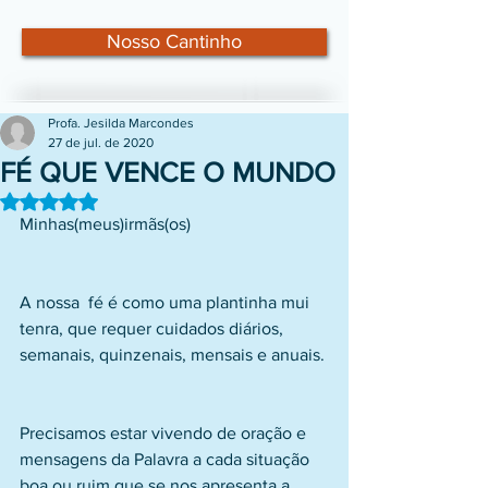
Nosso Cantinho
Profa. Jesilda Marcondes
27 de jul. de 2020
FÉ QUE VENCE O MUNDO
Avaliado com NaN de 5 estrelas.
Minhas(meus)irmãs(os)
A nossa  fé é como uma plantinha mui 
tenra, que requer cuidados diários, 
semanais, quinzenais, mensais e anuais.
Precisamos estar vivendo de oração e 
mensagens da Palavra a cada situação 
boa ou ruim que se nos apresenta a 