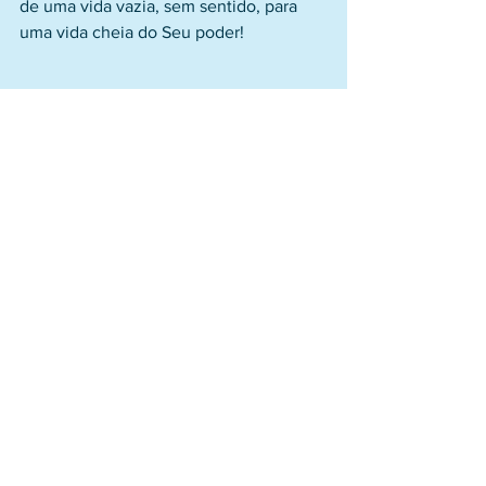
de uma vida vazia, sem sentido, para 
uma vida cheia do Seu poder!
Vamos aproveitar ao máximo esta vida 
de Deus que Ele nos deu 
gratuitamente, sem pedir nada em troca!
Que Ele nos ajude a cumprir com 
nossos votos de Fé!
Comentários
0.0 / 5 (0)
Comente e avalie