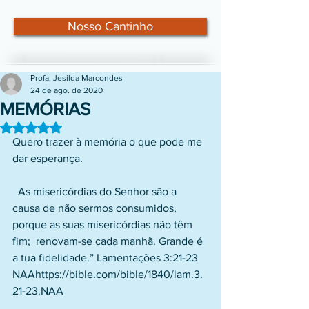
Nosso Cantinho
Profa. Jesilda Marcondes
24 de ago. de 2020
MEMÓRIAS
Avaliado com NaN de 5 estrelas.
Quero trazer à memória o que pode me 
dar esperança.
  As misericórdias do Senhor são a 
causa de não sermos consumidos, 
porque as suas misericórdias não têm 
fim;  renovam-se cada manhã. Grande é 
a tua fidelidade.” Lamentações 3:21-23 
NAAhttps://bible.com/bible/1840/lam.3.
21-23.NAA