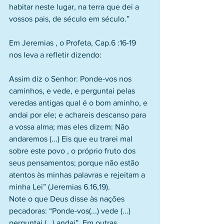
habitar neste lugar, na terra que dei a 
vossos pais, de século em século.”
Em Jeremias , o Profeta, Cap.6 :16-19 
nos leva a refletir dizendo:
Assim diz o Senhor: Ponde-vos nos 
caminhos, e vede, e perguntai pelas 
veredas antigas qual é o bom aminho, e 
andai por ele; e achareis descanso para 
a vossa alma; mas eles dizem: Não 
andaremos (...) Eis que eu trarei mal 
sobre este povo , o próprio fruto dos 
seus pensamentos; porque não estão 
atentos às minhas palavras e rejeitam a 
minha Lei” (Jeremias 6.16,19).
Note o que Deus disse às nações 
pecadoras: “Ponde-vos(...) vede (...) 
perguntai (...) andai”. Em outras 