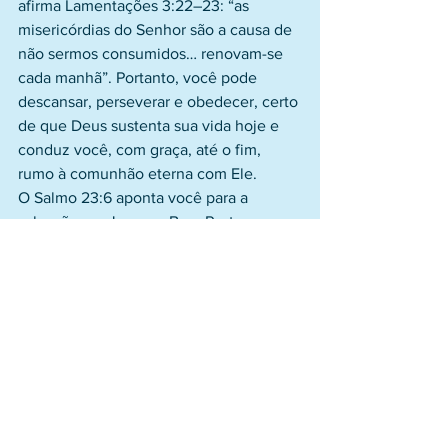
afirma Lamentações 3:22–23: “as 
misericórdias do Senhor são a causa de 
não sermos consumidos… renovam-se 
cada manhã”. Portanto, você pode 
descansar, perseverar e obedecer, certo 
de que Deus sustenta sua vida hoje e 
conduz você, com graça, até o fim, 
rumo à comunhão eterna com Ele.
O Salmo 23:6 aponta você para a 
salvação em Jesus, o Bom Pastor que 
entregou a própria vida pelas ovelhas. 
A bondade e a misericórdia de Deus se 
manifestam plenamente na cruz, onde 
os pecados podem ser perdoados e a 
culpa removida. Você jamais pode ser 
salvo por méritos, mas pela ação da 
bondade, misericórdia, graça e amor de 
Deus em Jesus. 
Ao crer nEle, você recebe vida eterna, 