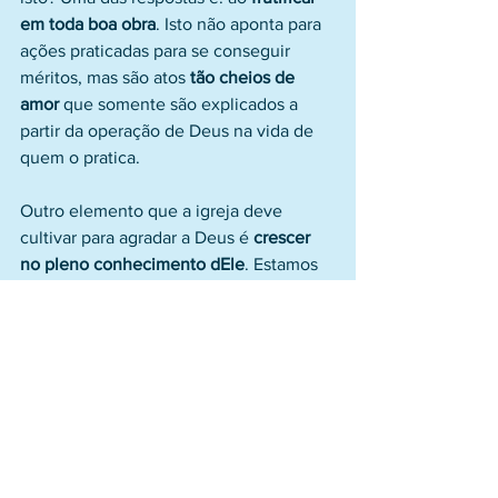
em toda boa obra
. Isto não aponta para 
ações praticadas para se conseguir 
méritos, mas são atos 
tão cheios de 
amor
 que somente são explicados a 
partir da operação de Deus na vida de 
quem o pratica.
Outro elemento que a igreja deve 
cultivar para agradar a Deus é 
crescer 
no pleno conhecimento dEle
. Estamos 
pensando aqui na aproximação de Deus 
na forma mais íntima que nos for 
possível, para que as nossas ações 
reflitam a essência do próprio Deus. 
Será por meio dessa busca contínua 
pelo conhecimento de Deus que a 
Igreja alcançará o fortalecimento. A 
palavra grega usada aqui para definir o 