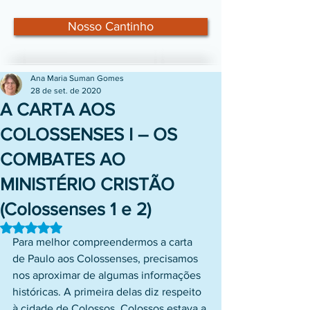
Nosso Cantinho
Ana Maria Suman Gomes
28 de set. de 2020
A CARTA AOS
COLOSSENSES I – OS
COMBATES AO
MINISTÉRIO CRISTÃO
(Colossenses 1 e 2)
Avaliado com NaN de 5 estrelas.
Para melhor compreendermos a carta 
de Paulo aos Colossenses, precisamos 
nos aproximar de algumas informações 
históricas. A primeira delas diz respeito 
à cidade de Colossos. Colossos estava a 