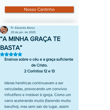
Nosso Cantinho
Pr. Eduardo Abreu
20 de jan. de 2025
“A MINHA GRAÇA TE
BASTA”
Avaliado com NaN de 5 estrelas.
Ensinos sobre o céu e a graça suficiente 
de Cristo.
2 Coríntios 12 e 13
Ideias heréticas continuavam a ser 
veiculadas, provocando um convívio 
infrutífero e instável à igreja. Como um 
carro acelerando muito (fazendo muito 
barulho), mas sem sair do lugar, assim 