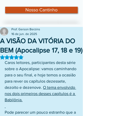
Nosso Cantinho
Prof. Gerson Berzins
16 de jun. de 2025
A VISÃO DA VITÓRIA DO
BEM (Apocalipse 17, 18 e 19)
Avaliado com NaN de 5 estrelas.
Caros leitores, participantes desta série 
sobre o Apocalipse: vamos caminhando 
para o seu final, e hoje temos a ocasião 
para rever os capítulos dezessete, 
dezoito e dezenove. 
O tema envolvido 
nos dois primeiros desses capítulos é a 
Babilônia.
Pode parecer um pouco estranho que a 