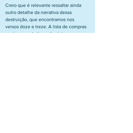
Creio que é relevante ressaltar ainda 
outro detalhe da narrativa dessa 
destruição, que encontramos nos 
versos doze e treze. A lista de compras 
aqui apresentada arrola vinte e nove 
itens, para cobrir as necessidades 
sofisticadas e as luxúrias dessa 
Babilônia, incluindo pessoas, para 
serem servidores ou escravos. Por um 
lado, a eliminação desse consumidor 
tão poderoso é a razão dos choros e 
lamentos. Por outro lado, eles 
evidenciam a razão da ira divina ao 
tornar clara a ostentação, o 
materialismo egocêntrico e a 
exploração de outros em proveito 
próprio que caracterizavam a cidade. É 
aí que podemos ver com clareza o 