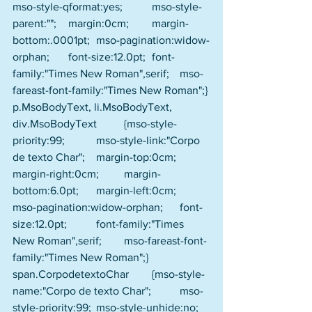
mso-style-qformat:yes; 	mso-style-
parent:""; 	margin:0cm; 	margin-
bottom:.0001pt; 	mso-pagination:widow-
orphan; 	font-size:12.0pt; 	font-
family:"Times New Roman",serif; 	mso-
fareast-font-family:"Times New Roman";} 
p.MsoBodyText, li.MsoBodyText, 
div.MsoBodyText 	{mso-style-
priority:99; 	mso-style-link:"Corpo 
de texto Char"; 	margin-top:0cm; 	
margin-right:0cm; 	margin-
bottom:6.0pt; 	margin-left:0cm; 	
mso-pagination:widow-orphan; 	font-
size:12.0pt; 	font-family:"Times 
New Roman",serif; 	mso-fareast-font-
family:"Times New Roman";} 
span.CorpodetextoChar 	{mso-style-
name:"Corpo de texto Char"; 	mso-
style-priority:99; 	mso-style-unhide:no; 	