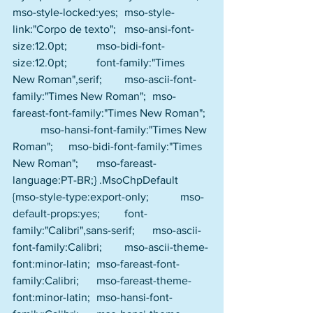
mso-style-locked:yes; 	mso-style-
link:"Corpo de texto"; 	mso-ansi-font-
size:12.0pt; 	mso-bidi-font-
size:12.0pt; 	font-family:"Times 
New Roman",serif; 	mso-ascii-font-
family:"Times New Roman"; 	mso-
fareast-font-family:"Times New Roman"; 
	mso-hansi-font-family:"Times New 
Roman"; 	mso-bidi-font-family:"Times 
New Roman"; 	mso-fareast-
language:PT-BR;} .MsoChpDefault 	
{mso-style-type:export-only; 	mso-
default-props:yes; 	font-
family:"Calibri",sans-serif; 	mso-ascii-
font-family:Calibri; 	mso-ascii-theme-
font:minor-latin; 	mso-fareast-font-
family:Calibri; 	mso-fareast-theme-
font:minor-latin; 	mso-hansi-font-