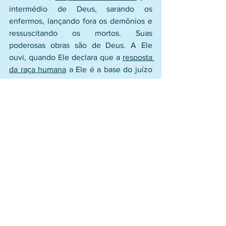
intermédio de Deus, sarando os 
enfermos, lançando fora os demônios e 
ressuscitando os mortos. Suas 
poderosas obras são de Deus. A Ele 
ouvi, quando Ele declara que a 
resposta 
da raça humana
 a Ele é a base do juízo 
de Deus no futuro. Creiam que a 
resposta a Jesus, é a resposta a Deus. A 
Ele ouvi, quando Ele chama para que 
tomemos nossa cruz em nossas próprias 
vidas. 
Porque a cruz dEle é a base da 
nossa vida
, fazendo com que o serviço 
incondicional seja o modelo para a vida 
de todos. A Ele ouvi, quando fala da 
ressurreição dos mortos
. Ele disse isto: 
que havendo sido crucificado, voltará a 
viver. 
Dêem a Ele os vossos corações 
fiéis e obedientes
. A Ele ouvi, quando 