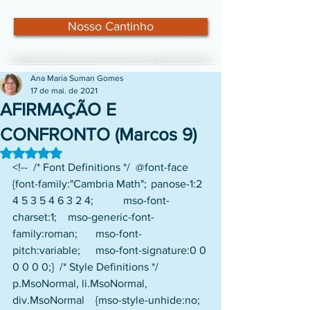
Nosso Cantinho
Ana Maria Suman Gomes
17 de mai. de 2021
AFIRMAÇÃO E
CONFRONTO (Marcos 9)
Avaliado com NaN de 5 estrelas.
<!--  /* Font Definitions */  @font-face 	
{font-family:"Cambria Math"; 	panose-1:2 
4 5 3 5 4 6 3 2 4; 	mso-font-
charset:1; 	mso-generic-font-
family:roman; 	mso-font-
pitch:variable; 	mso-font-signature:0 0 
0 0 0 0;}  /* Style Definitions */  
p.MsoNormal, li.MsoNormal, 
div.MsoNormal 	{mso-style-unhide:no; 	