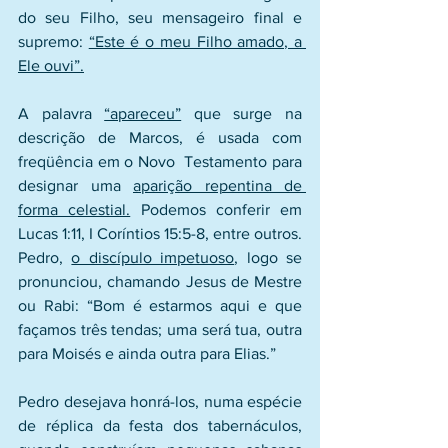
do seu Filho, seu mensageiro final e 
supremo: 
“Este é o meu Filho amado, a 
Ele ouvi”.
A palavra 
“apareceu”
 que surge na 
descrição de Marcos, é usada com 
freqüência em o Novo  Testamento para 
designar uma 
aparição repentina de 
forma celestial.
 Podemos conferir em 
Lucas 1:11, I Coríntios 15:5-8, entre outros. 
Pedro, 
o discípulo impetuoso
, logo se 
pronunciou, chamando Jesus de Mestre 
ou Rabi: “Bom é estarmos aqui e que 
façamos três tendas; uma será tua, outra 
para Moisés e ainda outra para Elias.”
Pedro desejava honrá-los, numa espécie 
de réplica da festa dos tabernáculos, 