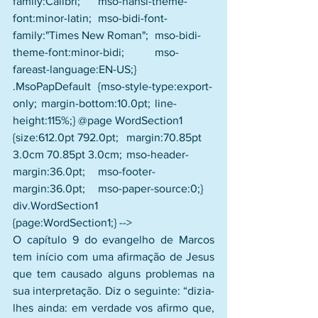
family:Calibri; 	mso-hansi-theme-
font:minor-latin; 	mso-bidi-font-
family:"Times New Roman"; 	mso-bidi-
theme-font:minor-bidi; 	mso-
fareast-language:EN-US;} 
.MsoPapDefault 	{mso-style-type:export-
only; 	margin-bottom:10.0pt; 	line-
height:115%;} @page WordSection1 	
{size:612.0pt 792.0pt; 	margin:70.85pt 
3.0cm 70.85pt 3.0cm; 	mso-header-
margin:36.0pt; 	mso-footer-
margin:36.0pt; 	mso-paper-source:0;} 
div.WordSection1 	
{page:WordSection1;} -->
O capítulo 9 do evangelho de Marcos 
tem início com uma afirmação de Jesus 
que tem causado alguns problemas na 
sua interpretação. Diz o seguinte: “dizia-
lhes ainda: em verdade vos afirmo que, 