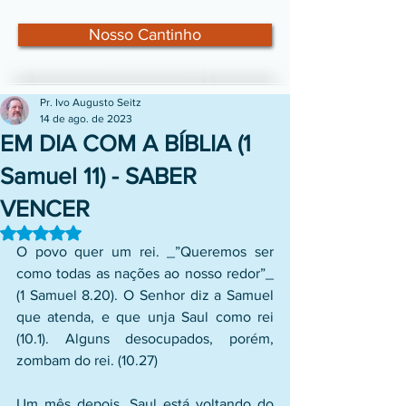
Nosso Cantinho
Pr. Ivo Augusto Seitz
14 de ago. de 2023
EM DIA COM A BÍBLIA (1
Samuel 11) - SABER
VENCER
Avaliado com NaN de 5 estrelas.
O povo quer um rei. _”Queremos ser 
como todas as nações ao nosso redor”_ 
(1 Samuel 8.20). O Senhor diz a Samuel 
que atenda, e que unja Saul como rei 
(10.1). Alguns desocupados, porém, 
zombam do rei. (10.27)
Um mês depois, Saul está voltando do 