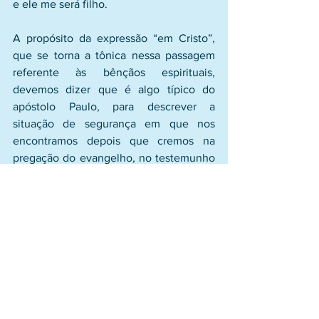
e ele me será filho.
A propósito da expressão “em Cristo”, 
que se torna a tônica nessa passagem 
referente às bênçãos espirituais, 
devemos dizer que é algo típico do 
apóstolo Paulo, para descrever a 
situação de segurança em que nos 
encontramos depois que cremos na 
pregação do evangelho, no testemunho 
apostólico, e recebemos o selo do 
Espírito Santo. 
Trata-se de uma relação 
de muito grande  intimidade e confiança 
do cristão para com o seu Redentor
.
Antes de encerrar esse parágrafo é 
oportuno fazer a seguinte observação: A 
carta aos Efésios 
menciona 5 vezes
 os 
Lugares Celestiais
. Eles são descritos 