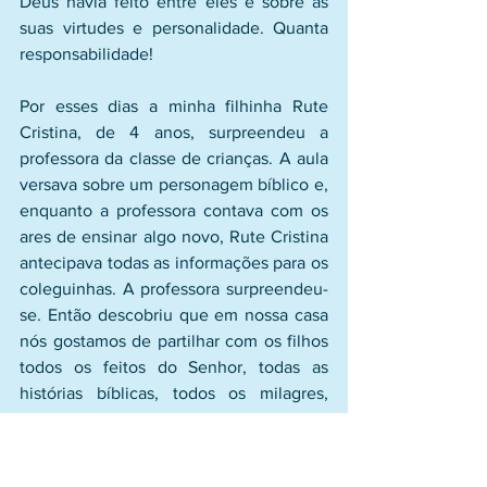
Deus havia feito entre eles e sobre as 
suas virtudes e personalidade. Quanta 
responsabilidade! 
Por esses dias a minha filhinha Rute 
Cristina, de 4 anos, surpreendeu a 
professora da classe de crianças. A aula 
versava sobre um personagem bíblico e, 
enquanto a professora contava com os 
ares de ensinar algo novo, Rute Cristina 
antecipava todas as informações para os 
coleguinhas. A professora surpreendeu-
se. Então descobriu que em nossa casa 
nós gostamos de partilhar com os filhos 
todos os feitos do Senhor, todas as 
histórias bíblicas, todos os milagres, 
todos os livramentos que Deus realizou 
na história do povo do Senhor. Assim, ao 
invés de versarmos sobre o que tem 