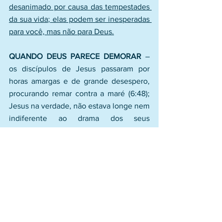
desanimado por causa das tempestades 
da sua vida; elas podem ser inesperadas 
para você, mas não para Deus.
QUANDO DEUS PARECE DEMORAR
 – 
os discípulos de Jesus passaram por 
horas amargas e de grande desespero, 
procurando remar contra a maré (6:48); 
Jesus na verdade, não estava longe nem 
indiferente ao drama dos seus 
discípulos, mas Ele estava no monte 
orando por eles (6:46-48). 
Quando você 
pensa que o Senhor está longe, na 
verdade Ele está trabalhando a seu 
favor, preparando algo maior e melhor 
para você.
 Ele não dorme nem cochila, 
mas trabalha para aqueles que nEle 
esperam.