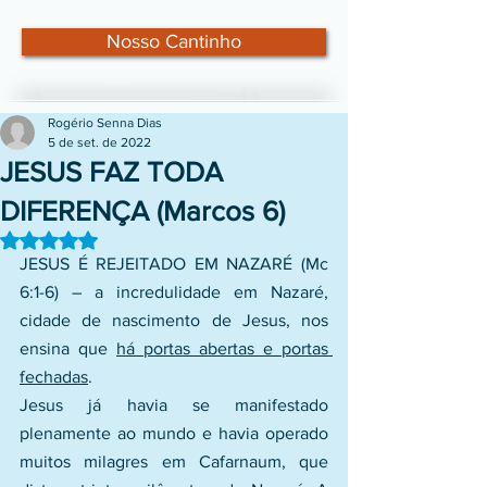
Nosso Cantinho
Rogério Senna Dias
5 de set. de 2022
JESUS FAZ TODA
DIFERENÇA (Marcos 6)
Avaliado com NaN de 5 estrelas.
JESUS É REJEITADO EM NAZARÉ (Mc 
6:1-6) – a incredulidade em Nazaré, 
cidade de nascimento de Jesus, nos 
ensina que 
há portas abertas e portas 
fechadas
.
Jesus já havia se manifestado 
plenamente ao mundo e havia operado 
muitos milagres em Cafarnaum, que 