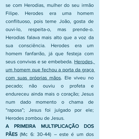
se com Herodias, mulher do seu irmão 
Filipe. Herodes era uma homem 
conflituoso, pois teme João, gosta de 
ouvi-lo, respeita-o, mas prende-o. 
Herodias falava mais alto que a voz da 
sua consciência. Herodes era um 
homem fanfarrão, já que festeja com 
seus convivas e se embebeda. 
Herodes, 
um homem que fechou a porta da graça 
com suas próprias mãos
. Ele viveu no 
pecado; não ouviu o profeta e 
endureceu ainda mais o coração; Jesus 
num dado momento o chama de 
“raposa”; Jesus foi julgado por ele; 
Herodes zombou de Jesus.
A PRIMEIRA MULTIPLICAÇÃO DOS 
PÃES
 (Mc 6: 30-44) – este é um dos 