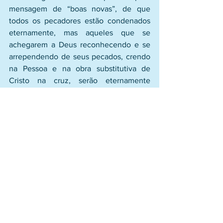
mensagem de “boas novas”, de que 
todos os pecadores estão condenados 
eternamente, mas aqueles que se 
achegarem a Deus reconhecendo e se 
arrependendo de seus pecados, crendo 
na Pessoa e na obra substitutiva de 
Cristo na cruz, serão eternamente 
salvos. Jesus afirmou em João 3.17,18: 
“Pois Deus enviou o seu Filho ao 
mundo, não para condenar o mundo, 
mas para que este fosse salvo por meio 
dele. Quem nele crê não é condenado, 
mas quem não crê já está condenado, 
por não crer no nome do Filho Unigênito 
de Deus.”
O Senhor Jesus é suficiente e exclusivo 
para a sua salvação, e Deus Pai ordena 
que você deposite sua fé somente nEle.