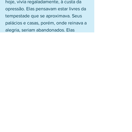
hoje, vivia regaladamente, à custa da 
opressão. Elas pensavam estar livres da 
tempestade que se aproximava. Seus 
palácios e casas, porém, onde reinava a 
alegria, seriam abandonados. Elas 
deveriam cingir-se dos trajes da 
humildade.
4. Um rei que salva
Isaias vê a assolação de Jerusalém e 
exclama: “Senhor, tem misericórdia de 
nós”. Os heróis e os embaixadores da 
paz estão chorando, as estradas estão 
desoladas, rompem-se as alianças e a 
terra geme e desfalece. Mas em meio 
ao infortúnio, há esperança para o justo: 
“ Os teus olhos verão o rei na sua 
formosura”. “Nenhum morador de 
Jerusalém dirá: Estou doente; porque 
ao povo que habita nela, perdoar-se-lhe-