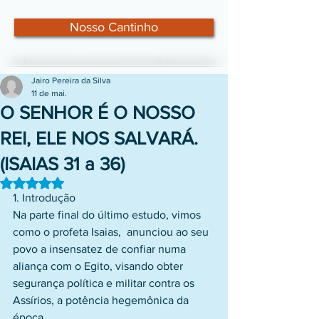
Nosso Cantinho
Jairo Pereira da Silva
11 de mai.
O SENHOR É O NOSSO
REI, ELE NOS SALVARÁ.
(ISAIAS 31 a 36)
Avaliado com NaN de 5 estrelas.
1. Introdução
Na parte final do último estudo, vimos 
como o profeta Isaias,  anunciou ao seu 
povo a insensatez de confiar numa  
aliança com o Egito, visando obter 
segurança política e militar contra os 
Assírios, a potência hegemônica da 
época. 