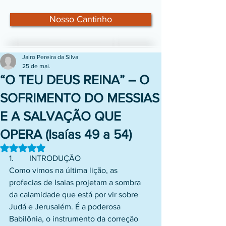
Nosso Cantinho
Jairo Pereira da Silva
25 de mai.
“O TEU DEUS REINA” – O
SOFRIMENTO DO MESSIAS
E A SALVAÇÃO QUE
OPERA (Isaías 49 a 54)
Avaliado com NaN de 5 estrelas.
1.	INTRODUÇÃO
Como vimos na última lição, as 
profecias de Isaias projetam a sombra 
da calamidade que está por vir sobre 
Judá e Jerusalém. É a poderosa 
Babilônia, o instrumento da correção 