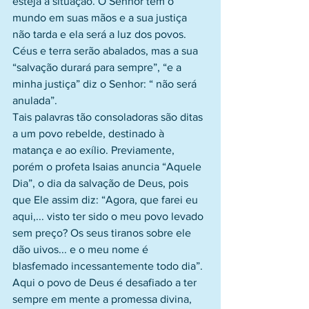
esteja a situação. O Senhor tem o 
mundo em suas mãos e a sua justiça 
não tarda e ela será a luz dos povos. 
Céus e terra serão abalados, mas a sua 
“salvação durará para sempre”, “e a 
minha justiça” diz o Senhor: “ não será 
anulada”.
Tais palavras tão consoladoras são ditas 
a um povo rebelde, destinado à 
matança e ao exílio. Previamente, 
porém o profeta Isaias anuncia “Aquele 
Dia”, o dia da salvação de Deus, pois 
que Ele assim diz: “Agora, que farei eu 
aqui,... visto ter sido o meu povo levado 
sem preço? Os seus tiranos sobre ele 
dão uivos... e o meu nome é 
blasfemado incessantemente todo dia”. 
Aqui o povo de Deus é desafiado a ter 
sempre em mente a promessa divina, 