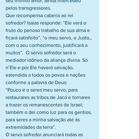
seu infinito amor, ainda intercedeu 
pelos transgressores.
Que recompensa caberia ao rei 
sofredor? Isaias responde: “Ele verá o 
fruto do penoso trabalho de sua alma e 
ficará satisfeito”. “o meu servo, o Justo,, 
com o seu conhecimento, justificará a 
muitos”.  O servo sofredor será o 
mediador idôneo da aliança divina. Só 
n’Ele e por Ele haverá salvação, 
estendida a todos os povos e nações 
conforme a palavra de Deus: 
“Pouco é o seres meu servo, para 
restaurares as tribos de Jacó e tornares 
a trazer os remanescentes de Israel; 
também o dei como luz para os gentios, 
para seres a minha salvação até às 
extremidades da terra”. 
O servo sofredor anunciará todas as 