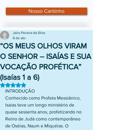
Nosso Cantinho
Jairo Pereira da Silva
6 de abr.
“OS MEUS OLHOS VIRAM
O SENHOR – ISAÍAS E SUA
VOCAÇÃO PROFÉTICA”
(Isaías 1 a 6)
Avaliado com NaN de 5 estrelas.
INTRODUÇÃO
Conhecido como Profeta Messiânico, 
Isaias teve um longo ministério de 
quase sessenta anos, profetizando no 
Reino de Judá como contemporâneo 
de Oséias, Naum e Miquéias. O 