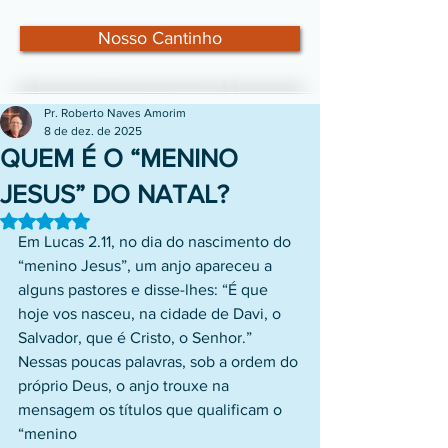
Nosso Cantinho
Pr. Roberto Naves Amorim
8 de dez. de 2025
QUEM É O “MENINO
JESUS” DO NATAL?
Avaliado com NaN de 5 estrelas.
Em Lucas 2.11, no dia do nascimento do 
“menino Jesus”, um anjo apareceu a
alguns pastores e disse-lhes: “É que 
hoje vos nasceu, na cidade de Davi, o
Salvador, que é Cristo, o Senhor.” 
Nessas poucas palavras, sob a ordem do
próprio Deus, o anjo trouxe na 
mensagem os títulos que qualificam o 
“menino