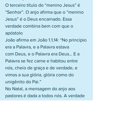
O terceiro título do “menino Jesus” é 
“Senhor”. O anjo afirma que o “menino
Jesus” é o Deus encarnado. Essa 
verdade combina bem com que o 
apóstolo
João afirma em João 1.1,14: “No princípio 
era a Palavra, e a Palavra estava
com Deus, e o Palavra era Deus… E a 
Palavra se fez carne e habitou entre
nós, cheio de graça e de verdade, e 
vimos a sua glória, glória como do
unigênito do Pai.”
No Natal, a mensagem do anjo aos 
pastores é dada a todos nós. A verdade 
é
que o “menino Jesus” é a esperança 
para toda a Humanidade. Ele é a
esperança porque mais tarde, quando 