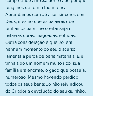
compreende a nossa dor e sabe por que 
reagimos de forma tão intensa. 
Aprendamos com Jó a ser sinceros com 
Deus, mesmo que as palavras que 
tenhamos para  lhe ofertar sejam 
palavras duras, magoadas, sofridas.
Outra consideração é que Jó, em 
nenhum momento do seu discurso, 
lamenta a perda de bens materiais. Ele 
tinha sido um homem muito rico, sua 
família era enorme, o gado que possuía, 
numeroso. Mesmo havendo perdido 
todos os seus bens; Jó não reivindicou 
do Criador a devolução do seu quinhão. 
Para ele, a perda maior tinha sido da 
amizade de Deus, que, até este ponto 
do seu entendimento, era-lhe atestada 
pelos favores divinos.
Por fim, merece destaque a 