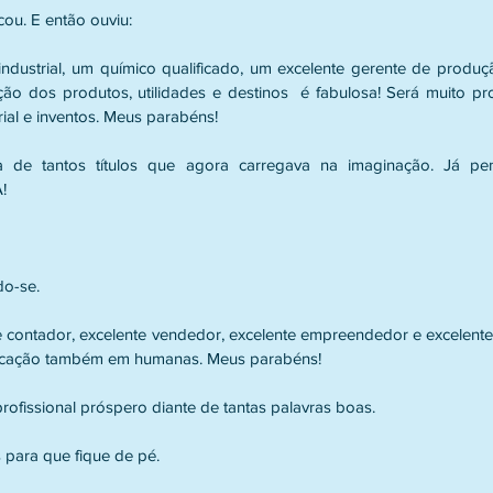
cou. E então ouviu:
ndustrial, um químico qualificado, um excelente gerente de produçã
ção dos produtos, utilidades e destinos  é fabulosa! Será muito pr
ial e inventos. Meus parabéns!
 de tantos títulos que agora carregava na imaginação. Já pen
!
do-se.
e contador, excelente vendedor, excelente empreendedor e excelente 
ificação também em humanas. Meus parabéns!
rofissional próspero diante de tantas palavras boas.
s para que fique de pé.