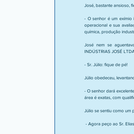
José, bastante ansioso, fi
- O senhor é um exímio i
operacional e sua avalia
química, produção industr
José nem se aguentava
INDÚSTRIAS JOSÉ LTDA
- Sr. Júlio: fique de pé!
Júlio obedeceu, levantan
- O senhor dará excelent
área é exatas, com qual
Júlio se sentiu como um p
 - Agora peço ao Sr. Elia