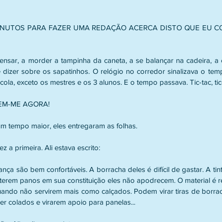
INUTOS PARA FAZER UMA REDAÇÃO ACERCA DISTO QUE EU CO
nsar, a morder a tampinha da caneta, a se balançar na cadeira, a ol
izer sobre os sapatinhos. O relógio no corredor sinalizava o tempo: 
cola, exceto os mestres e os 3 alunos. E o tempo passava. Tic-tac, tic
EM-ME AGORA!
m tempo maior, eles entregaram as folhas.
 a primeira. Ali estava escrito:
ança são bem confortáveis. A borracha deles é difícil de gastar. A tin
 terem panos em sua constituição eles não apodrecem. O material é re
 quando não servirem mais como calçados. Podem virar tiras de borra
r colados e virarem apoio para panelas...