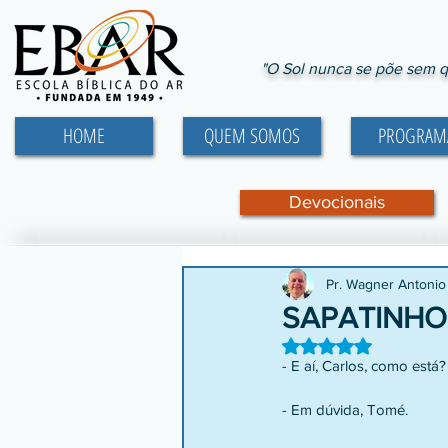
"O Sol nunca se põe sem q
HOME
QUEM SOMOS
PROGRAM
Devocionais
Pr. Wagner Antonio
SAPATINHO
Avaliado com NaN d
- E aí, Carlos, como está?
- Em dúvida, Tomé.