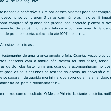
o. Ali se lia o seguinte:
e bonitos e confortáveis. Um par desses pisantes pode ser comprado
 desconto se comprarem 3 pares com números maiores, já imagi
para comprar só quando for preciso não poderão pleitear o desc
revenda. Se alguém for até a fábrica e comprar uma dúzia de ca
r de porta em porta, colocando até 100% de lucro...
 Ali estava escrito assim:
o testemunho de uma criança amada e feliz. Quantas vezes eles ca
antos passeios com a família não devem ter sido feitos, tendo 
ras de dor eles testemunharam, quando a acompanharam no post
 calçado os seus pezinhos na festinha da escola, no aniversário e na
s se separam da querida menininha, que aprenderam a amar depois 
cer do sol para o reencontro feliz...
rplexos com o resultado. O Mestre Philinto, bastante satisfeito, notif