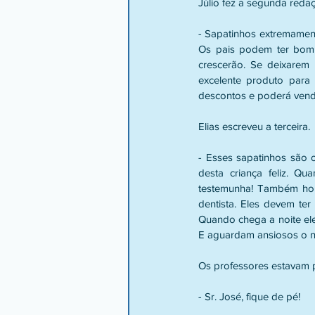
Júlio fez a segunda redaçã
- Sapatinhos extremament
Os pais podem ter bom
crescerão. Se deixarem 
excelente produto para 
descontos e poderá vende
Elias escreveu a terceira. 
- Esses sapatinhos são 
desta criança feliz. Qu
testemunha! Também ho
dentista. Eles devem ter
Quando chega a noite ele
E aguardam ansiosos o nas
Os professores estavam pe
- Sr. José, fique de pé!