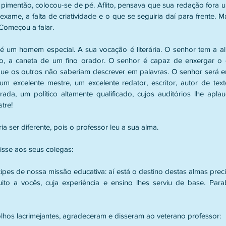
pimentão, colocou-se de pé. Aflito, pensava que sua redação fora um
xame, a falta de criatividade e o que se seguiria daí para frente. M
 Começou a falar.
 é um homem especial. A sua vocação é literária. O senhor tem a a
, a caneta de um fino orador. O senhor é capaz de enxergar o 
que os outros não saberiam descrever em palavras. O senhor será 
 excelente mestre, um excelente redator, escritor, autor de text
urada, um político altamente qualificado, cujos auditórios lhe apla
tre!
ia ser diferente, pois o professor leu a sua alma.
disse aos seus colegas:
cipes de nossa missão educativa: aí está o destino destas almas preci
o a vocês, cuja experiência e ensino lhes serviu de base. Parab
lhos lacrimejantes, agradeceram e disseram ao veterano professor: