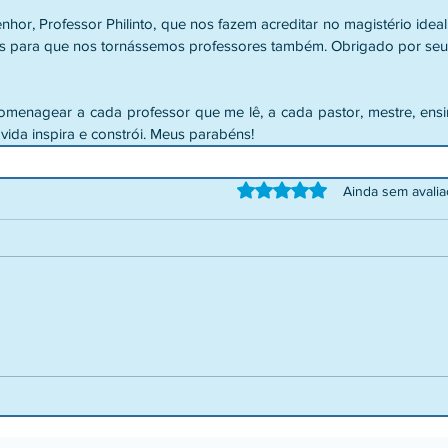
or, Professor Philinto, que nos fazem acreditar no magistério ideal.
rás para que nos tornássemos professores também. Obrigado por seu
homenagear a cada professor que me lê, a cada pastor, mestre, ensi
 vida inspira e constrói. Meus parabéns!
Avaliado com 0 de 5 estrelas.
Ainda sem avali