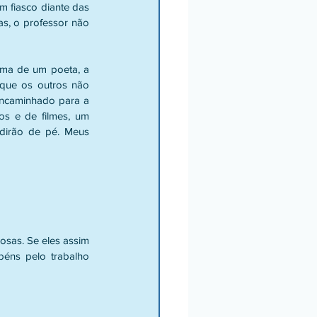
 fiasco diante das 
as, o professor não 
lma de um poeta, a 
que os outros não 
encaminhado para a 
os e de filmes, um 
udirão de pé. Meus 
osas. Se eles assim 
éns pelo trabalho 