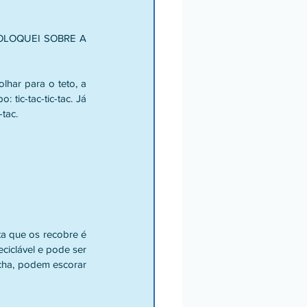
LOQUEI SOBRE A 
har para o teto, a 
tic-tac-tic-tac. Já 
-tac.
ta que os recobre é 
ciclável e pode ser 
cha, podem escorar 