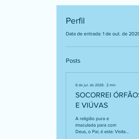
Perfil
Data de entrada: 1 de out. de 202
Posts
6 de jul. de 2026
∙
2
min
SOCORREI ÓRFÃO
E VIÚVAS
A religião pura e
imaculada para com
Deus, o Pai, é esta: Visitar
os órfãos e as viúvas nas