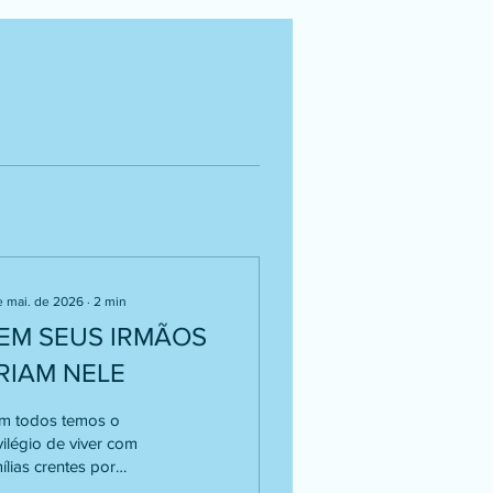
e mai. de 2026
∙
2
min
EM SEUS IRMÃOS
RIAM NELE
m todos temos o
vilégio de viver com
ílias crentes por
pleto. Eu, por