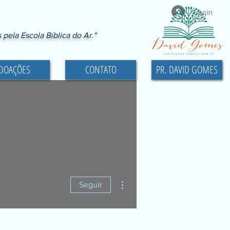
Login
ela Escola Bíblica do Ar."
DOAÇÕES
CONTATO
PR. DAVID GOMES
Mais ações
Seguir