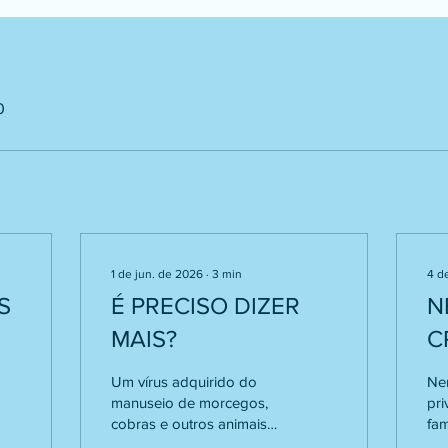
0
1 de jun. de 2026
∙
3
min
4 d
S
É PRECISO DIZER
N
MAIS?
C
Um vírus adquirido do
Ne
manuseio de morcegos,
pri
cobras e outros animais
fam
silvestres para a
com