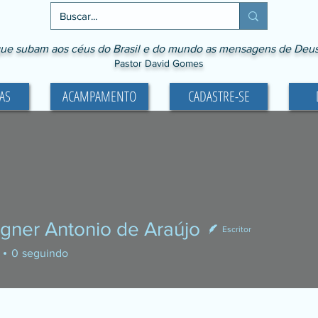
ue subam aos céus do Brasil e do mundo as mensagens de Deus p
Pastor David Gomes
AS
ACAMPAMENTO
CADASTRE-SE
gner Antonio de Araújo
Escritor
0
seguindo