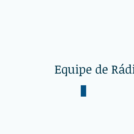
da
Silva
-
EBAR
Equipe de Rád
Pr. Geremias Bento da 
Pr.
Geremias
Bento
da
Silva
-
EBAR