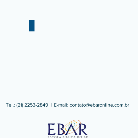
mes
Nair Fernandes
Nair
Fernandes
-
EBAR
Tel.: (21) 2253-2849
|
E-mail:
contato@ebaronline.com.br