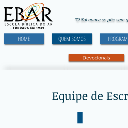
"O Sol nunca se põe sem q
HOME
QUEM SOMOS
PROGRAM
Devocionais
Equipe de Escr
Marcos David Gomes
Marcos
David