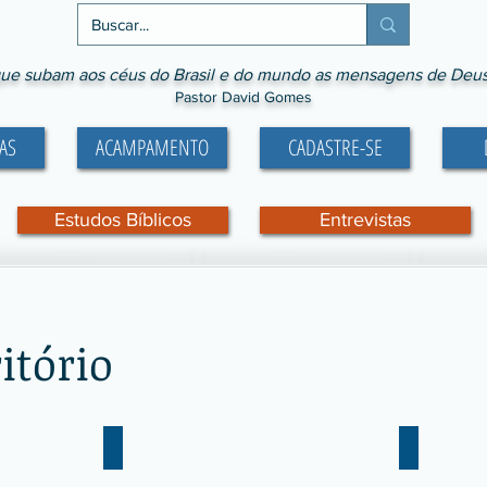
ue subam aos céus do Brasil e do mundo as mensagens de Deus p
Pastor David Gomes
AS
ACAMPAMENTO
CADASTRE-SE
Estudos Bíblicos
Entrevistas
itório
Celso Pereira
Priscila 
Celso
Priscila
Pereira
Gomes