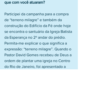
que com você atuaram?
Participei da campanha para a compra 
de “terreno milagre” e também da 
construção do Edifício da Fé onde hoje 
se encontra o santuário da Igreja Batista 
da Esperança no 2º andar do prédio.
Permita-me explicar o que significa a 
expressão: “terreno milagre”. Quando o 
Pastor David Gomes recebeu de Deus a 
ordem de plantar uma igreja no Centro 
do Rio de Janeiro, foi apresentado a 
uma propriedade que atendia às 
especificações necessárias. Ocorre que 
não era possível a compra daquele 
terreno, pois fazia parte da “massa 
falida” de referida empresa.
Observação: (“Massa Falida” A massa 
falida de uma empresa é formada no 