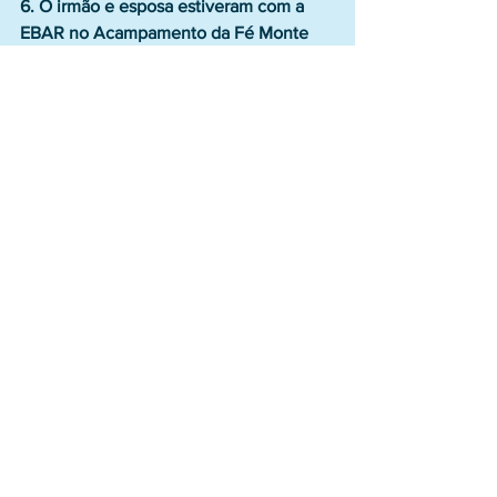
6. O irmão e esposa estiveram com a 
EBAR no Acampamento da Fé Monte 
Moriá. Qual a sua impressão sobre 
aquele local?
Penso que a EBAR deve usar mais 
intensamente essa instalação tão bem 
estrutura que possuem. Deveriam ter 
uma programação própria intensa, 
atingindo diversas faixas etárias e 
grupos específicos.
7. Agora uma pergunta indiscreta: o 
irmão tem alguma experiência que 
gostaria de compartilhar conosco sobre 
resposta de Deus a uma oração 
específica?
São tantas vezes que a gente ora 