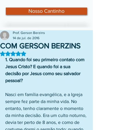
Nosso Cantinho
Prof. Gerson Berzins
14 de jul. de 2016
COM GERSON BERZINS
Avaliado com NaN de 5 estrelas.
1. Quando foi seu primeiro contato com 
Jesus Cristo? E quando foi a sua 
decisão por Jesus como seu salvador 
pessoal?
Nasci em família evangélica, e a Igreja 
sempre fez parte da minha vida. No 
entanto, tenho claramente o momento 
da minha decisão. Era um culto noturno, 
devia ter perto de 8 anos, e como de 
costume dormi o sermão todo; quando 