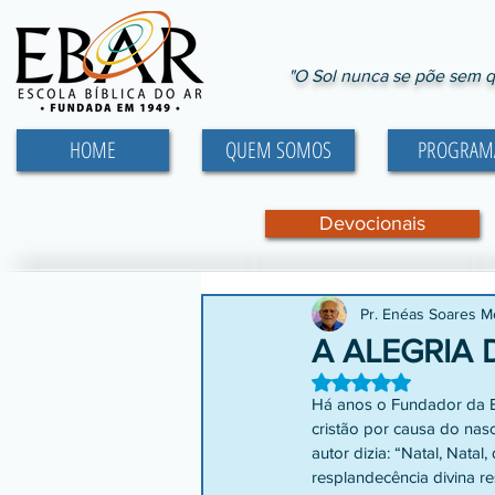
"O Sol nunca se põe sem q
HOME
QUEM SOMOS
PROGRAM
Devocionais
Pr. Enéas Soares 
A ALEGRIA
Avaliado com NaN d
Há anos o Fundador da Es
cristão por causa do nasc
autor dizia: “Natal, Natal
resplandecência divina r