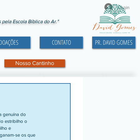
Login
ela Escola Bíblica do Ar."
DOAÇÕES
CONTATO
PR. DAVID GOMES
Nosso Cantinho
a genuína do 
o estribilho o 
ilho e 
Enganam-se os que 