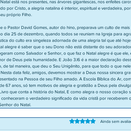
atal está nos presentes, nas árvores gigantescas, nos enfeites caro
do por Cristo, a alegria natalina é interior, espiritual e verdadeira, p
eu próprio Filho.
e o Pastor David Gomes, autor do hino, preparava um culto de mai
 no dia 25 de dezembro, quando todos se reuniam na Igreja para agr
ística do culto era singeleza adornada de uma alegria tal que até hoj
al alegre é saber que o seu Dono não está distante do seu adorador,
geram como Salvador e Senhor, o que faz o Natal alegre é que ele, 
r de Deus pela humanidade. E João 3.l6 é a maior declaração des
 de tal maneira, que deu o Seu Unigênito, para que todo o que nele
 Nesta data feliz, amigos, devemos mostrar a Deus nossa sincera gra
esentado na Pessoa de seu Filho amado. A Escola Bíblica do Ar, c
de 67 anos, só tem motivos de alegria e gratidão a Deus pela divulga
Livro que conta a história do Natal, E como alegra o nosso coração s
 conheceram o verdadeiro significado da vida cristã por receberem 
enhor do Natal.
Avaliado com 0 de 5 estrelas.
Ainda sem avali