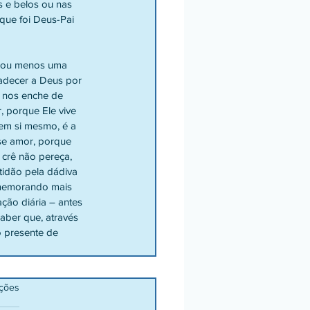
s e belos ou nas 
orque foi Deus-Pai 
s ou menos uma 
adecer a Deus por 
e nos enche de 
 porque Ele vive 
em si mesmo, é a 
se amor, porque 
 crê não pereça, 
tidão pela dádiva 
omemorando mais 
ção diária – antes 
aber que, através 
o presente de 
ações