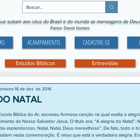
ue subam aos céus do Brasil e do mundo as mensagens de Deus p
Pastor David Gomes
AS
ACAMPAMENTO
CADASTRE-SE
Estudos Bíblicos
Entrevistas
Menezes
16 de dez. de 2016
 DO NATAL
e 5 estrelas.
cola Bíblica do Ar, escreveu formosa canção na qual exalta a alegri
imento de Nosso Salvador Jesus. O título era: “A alegria do Natal”. N
, dia esplendoroso. Natal, Natal, Deus maravilhoso”. De fato, todo o br
esidem nesta comemoração. É nisso que está a verdadeira alegria. 