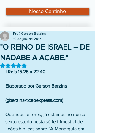
Nosso Cantinho
Prof. Gerson Berzins
16 de jan. de 2017
"O REINO DE ISRAEL – DE
NADABE A ACABE."
Avaliado com NaN de 5 estrelas.
I Reis 15.25 a 22.40.
Elaborado por Gerson Berzins
(gberzins@ceoexpress.com)
Queridos leitores, já estamos no nosso 
sexto estudo nesta série trimestral de 
lições bíblicas sobre “A Monarquia em 