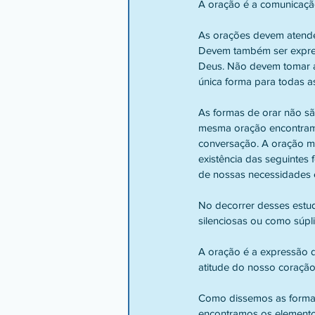
A oração é a comunicaçã
As orações devem atender
Devem também ser expres
Deus. Não devem tomar a
única forma para todas a
As formas de orar não s
mesma oração encontramos
conversação. A oração m
existência das seguintes
de nossas necessidades 
No decorrer desses estu
silenciosas ou como súpl
A oração é a expressão 
atitude do nosso coração
Como dissemos as formas
encontramos os elemento