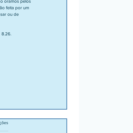
o oramos pelos 
ão feita por um 
sar ou de 
 8.26.
ações