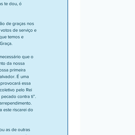
s te dou, ó 
ção de graças nos 
 votos de serviço e 
 que temos e 
 Graça.
necessário que o 
nto da nossa 
ssa primeira 
alvador. É uma 
 provocará essa 
oletivo pelo Rei 
ecado contra ti”. 
 arrependimento. 
 este riscarei do 
ou as de outras 