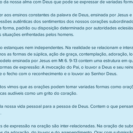
o da nossa alma com Deus que pode se expressar de variadas form
 aos ensinos constantes da palavra de Deus, ensinada por Jesus e 
sões autênticas dos sentimentos dos nossos corações subordinado
 forma, padrão ou disposição determinada por autoridades eclesiás
s situações enfrentadas pelos homens.
ão estanques nem independentes. Na realidade se relacionam e inte
 as formas de súplica, ação de graça, contemplação, adoração, lou
odelo ensinada por Jesus em Mt 6. 9-13 contem uma estrutura em qu
 formas de expressão: A invocação do Pai, o louvor a Deus e seu rein
e o fecho com o reconhecimento e o louvor ao Senhor Deus.
dos vimos que as orações podem tomar variadas formas como oraç
icas audíveis como um grito do coração.
da nossa vida pessoal para a pessoa de Deus. Contem o que pensam
.
 de expressão na oração são inter-relacionadas. Na oração de sub
s da adoração, do louvor e do arrependimento. Orar com submissão