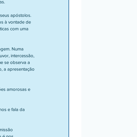
as.
seus apóstolos. 
s à vontade de 
ticas com uma 
ragem. Numa 
vor, intercessão, 
e se observa a 
o, a apresentação 
ões amorosas e 
os e fala da 
missão 
 é nos 