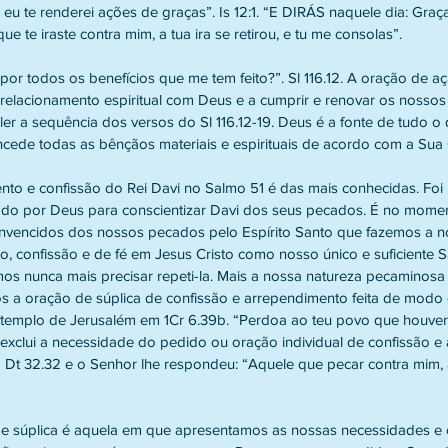
eu te renderei ações de graças”. Is 12:1. “E DIRÁS naquele dia: Graça
 te iraste contra mim, a tua ira se retirou, e tu me consolas”.
por todos os benefícios que me tem feito?”. Sl 116.12. A oração de a
o relacionamento espiritual com Deus e a cumprir e renovar os nossos
er a sequência dos versos do Sl 116.12-19. Deus é a fonte de tudo o
cede todas as bênçãos materiais e espirituais de acordo com a Sua
to e confissão do Rei Davi no Salmo 51 é das mais conhecidas. Foi 
iado por Deus para conscientizar Davi dos seus pecados. É no mome
nvencidos dos nossos pecados pelo Espírito Santo que fazemos a no
, confissão e de fé em Jesus Cristo como nosso único e suficiente S
os nunca mais precisar repeti-la. Mais a nossa natureza pecaminosa
 a oração de súplica de confissão e arrependimento feita de modo c
emplo de Jerusalém em 1Cr 6.39b. “Perdoa ao teu povo que houver p
 exclui a necessidade do pedido ou oração individual de confissão e
m Dt 32.32 e o Senhor lhe respondeu: “Aquele que pecar contra mim, a
e súplica é aquela em que apresentamos as nossas necessidades e 