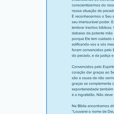
conscientizarmos do noss
nossa situação de pecad
É reconhecermos o Seu am
seu imensurável poder. E
lembrar trechos bíblicos
debaixo da potente mão d
porque Ele tem cuidado 
edificando-vos a vós mesm
foram convencidos pelo E
do pecado, e da justiça e 
Convencidos pelo Espírit
coração dar graças ao S
são a causa de não sermo
graças se complementa c
espontaneidade também d
é a ingratidão. Não deve 
Na Bíblia encontramos di
“Louvarei o nome de Deus