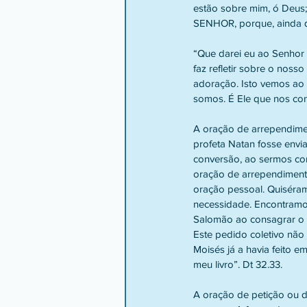
estão sobre mim, ó Deus; 
SENHOR, porque, ainda que
“Que darei eu ao Senhor 
faz refletir sobre o noss
adoração. Isto vemos ao l
somos. É Ele que nos con
A oração de arrependimen
profeta Natan fosse env
conversão, ao sermos co
oração de arrependimento
oração pessoal. Quiséram
necessidade. Encontramos
Salomão ao consagrar o t
Este pedido coletivo não
Moisés já a havia feito e
meu livro”. Dt 32.33.
A oração de petição ou d