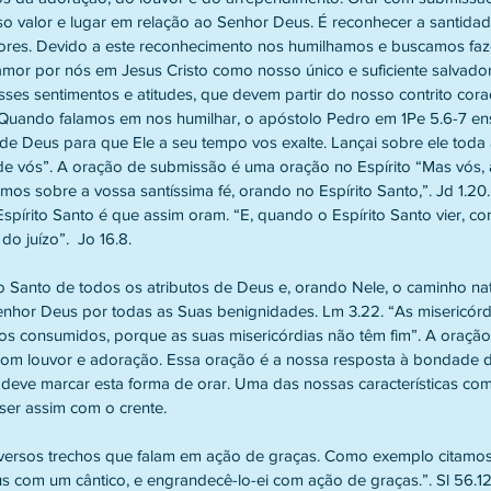
o valor e lugar em relação ao Senhor Deus. É reconhecer a santidad
ores. Devido a este reconhecimento nos humilhamos e buscamos faze
or por nós em Jesus Cristo como nosso único e suficiente salvador
sses sentimentos e atitudes, que devem partir do nosso contrito cora
. Quando falamos em nos humilhar, o apóstolo Pedro em 1Pe 5.6-7 ens
e Deus para que Ele a seu tempo vos exalte. Lançai sobre ele toda
de vós”. A oração de submissão é uma oração no Espírito “Mas vós,
os sobre a vossa santíssima fé, orando no Espírito Santo,”. Jd 1.20
spírito Santo é que assim oram. “E, quando o Espírito Santo vier, 
do juízo”.  Jo 16.8.
o Santo de todos os atributos de Deus e, orando Nele, o caminho nat
enhor Deus por todas as Suas benignidades. Lm 3.22. “As misericó
s consumidos, porque as suas misericórdias não têm fim”. A oração
om louvor e adoração. Essa oração é a nossa resposta à bondade d
eve marcar esta forma de orar. Uma das nossas características co
ser assim com o crente.
versos trechos que falam em ação de graças. Como exemplo citamos
 com um cântico, e engrandecê-lo-ei com ação de graças.”. Sl 56.12