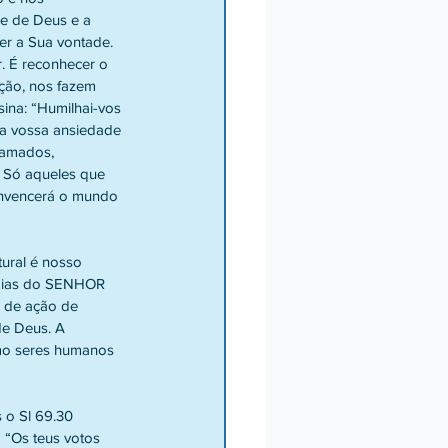
e de Deus e a 
r a Sua vontade. 
. É reconhecer o 
ção, nos fazem 
ina: “Humilhai-vos 
 a vossa ansiedade 
 amados, 
. Só aqueles que 
convencerá o mundo 
ural é nosso 
rdias do SENHOR 
 de ação de 
e Deus. A 
mo seres humanos 
 o Sl 69.30 
 “Os teus votos 