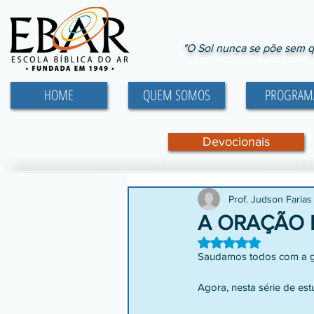
"O Sol nunca se põe sem q
HOME
QUEM SOMOS
PROGRAM
Devocionais
Prof. Judson Faria
A ORAÇÃO 
Avaliado com NaN d
Saudamos todos com a gr
Agora, nesta série de es