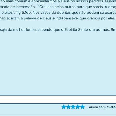
ação mais comum é apresentarmos a Deus os nossos pedidos. Quand
ada de intercessão.  “Orai uns pelos outros para que sareis. A oraç
 efeitos”. Tg 5.16b. Nos casos de doentes que não podem se expres
ão aceitam a palavra de Deus é indispensável que oremos por eles.
ja da melhor forma, sabendo que o Espírito Santo ora por nós. Rm
Avaliado com 0 de 5 estrelas.
Ainda sem avali