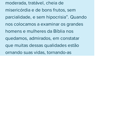
moderada, tratável, cheia de 
misericórdia e de bons frutos, sem 
parcialidade, e sem hipocrisia”. Quando 
nos colocamos a examinar os grandes 
homens e mulheres da Bíblia nos 
quedamos, admirados, em constatar 
que muitas dessas qualidades estão 
ornando suas vidas, tornando-as 
exemplos para quantos queremos 
possuir a verdadeira sabedoria.
Mas quando paramos para meditar na 
vida e no ministério de Jesus, havemos 
de concordar com o apóstolo Paulo que 
declara: “Mas nós pregamos a Cristo 
crucificado... poder de Deus e 
sabedoria de Deus”. Sabedoria de Deus, 
porque não existe sábio ou fundador de 
religião antiga ou moderna que possa 