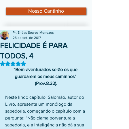
Nosso Cantinho
Pr. Enéas Soares Menezes
25 de set. de 2017
FELICIDADE É PARA
TODOS, 4
Avaliado com NaN de 5 estrelas.
“Bem-aventurados serão os que 
guardarem os meus caminhos” 
(Prov.8.32).
Neste lindo capítulo, Salomão, autor do 
Livro, apresenta um monólogo da 
sabedoria, começando o capítulo com a 
pergunta: “Não clama porventura a 
sabedoria, e a inteligência não dá a sua 