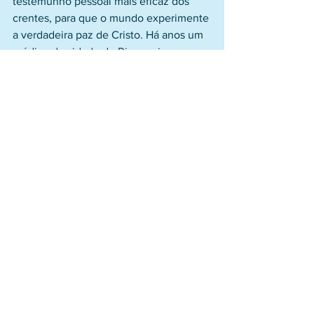
testemunho pessoal mais eficaz dos 
crentes, para que o mundo experimente 
a verdadeira paz de Cristo. Há anos um 
médico da cidade do Rio, ouviu a 
chamada de Deus para a salvação, 
através do hino “Tu és Fiel”, cantado na 
casa vizinha. Procurou seu vizinho para 
saber mais da mensagem ouvida. 
Dirigiu-se ao templo, ouviu outros 
maravilhosos hinos. Hoje, salvo e feliz, 
mesmo em seu consultório não deixa 
de falar deste amor, enquanto ajuda ao 
necessitado doente.
            Possa esta reflexão nos desafiar 
a confiar inteiramente na graça de 
Jesus, vivenciado sua mensagem de 
salvação para cumprimento dos altos 
propósitos de Deus em relação a cada 