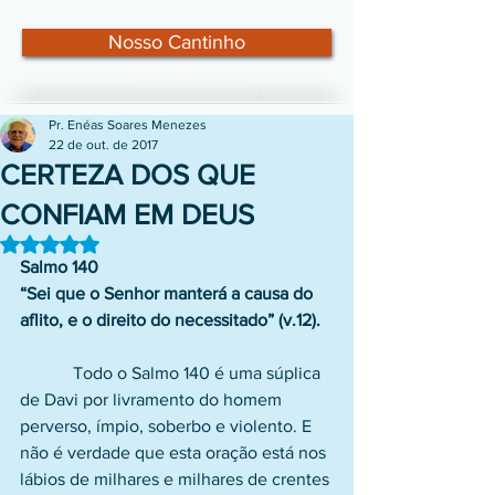
Nosso Cantinho
Pr. Enéas Soares Menezes
22 de out. de 2017
CERTEZA DOS QUE
CONFIAM EM DEUS
Avaliado com NaN de 5 estrelas.
Salmo 140
“Sei que o Senhor manterá a causa do 
aflito, e o direito do necessitado” (v.12).
            Todo o Salmo 140 é uma súplica 
de Davi por livramento do homem 
perverso, ímpio, soberbo e violento. E 
não é verdade que esta oração está nos 
lábios de milhares e milhares de crentes 