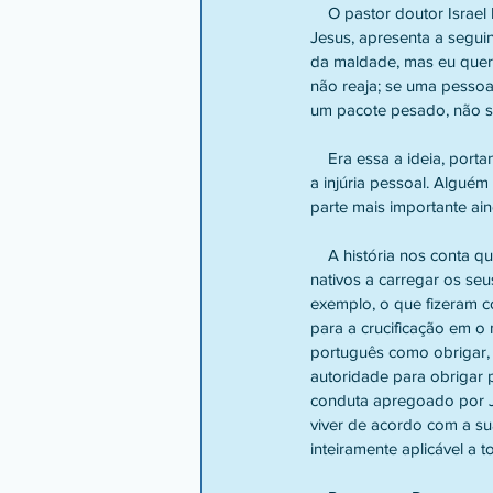
    O pastor doutor Israel Belo de Azevedo, com o objetivo de melhor nos mostrar o alcance das palavras de 
Jesus, apresenta a seguin
da maldade, mas eu quero
não reaja; se uma pessoa
um pacote pesado, não s
    Era essa a ideia, portanto, que Jesus queria nos deixar: como os cidadãos do Reino deveriam receber e tratar 
a injúria pessoal. Alguém
parte mais importante ain
    A história nos conta que os soldados oficiais romanos estavam amparados por lei quando forçavam os 
nativos a carregar os se
exemplo, o que fizeram c
para a crucificação em o 
português como obrigar, 
autoridade para obrigar 
conduta apregoado por Je
viver de acordo com a su
inteiramente aplicável a 