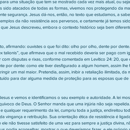
os sido atacados de todas as formas, vivemos nos protegendo da ma
te segurança. Jesus dá-nos, então, no texto que estudamos, a saber
exemplos da não resistência aos perversos, e certamente já temos si
 que Jesus descreveu, embora o contexto histórico seja bem diferent
lex talionis”, que afirmava que o mal recebido deveria ser pago com ig
com disputas e rixas, conforme comentada em Levítico 24: 20, que di
ente por dente: como ele tiver desfigurado a algum homem, assim lhe fa
ringir um mal maior. Pretendia, assim, inibir a retaliação ilimitada, d
tituído para dar alguma medida de proteção para as esposas que de 
 inequívoco de Deus. O Senhor manda que uma injúria não seja repelida
 e qualquer requerimento da lei, cumpriu toda a justiça, endireitou to
da vingança e retribuição. Sua orientação ética de resistência é ligad
 ele não tivesse satisfeito de uma vez para sempre a justiça divina, n
esus podia aconselhar, mostrar o que deveríamos fazer, e ele próprio