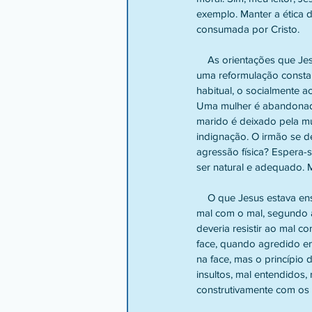
exemplo. Manter a ética d
consumada por Cristo. 
    As orientações que Jesus nos deixou não são, no entanto, fáceis de serem cumpridas. Elas nos desafiam a 
uma reformulação constan
habitual, o socialmente 
Uma mulher é abandonada
marido é deixado pela mul
indignação. O irmão se d
agressão física? Espera-s
ser natural e adequado. 
    O que Jesus estava ensinando era que era proibido resistir ao homem mau por meio de vingança, pagando o 
mal com o mal, segundo a 
deveria resistir ao mal c
face, quando agredido em
na face, mas o princípio
insultos, mal entendidos,
construtivamente com os 