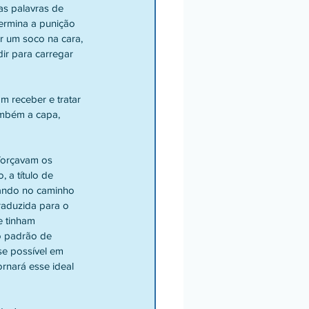
termina a punição 
 um soco na cara, 
ir para carregar 
também a capa, 
a título de 
uando no caminho 
raduzida para o 
 tinham 
o padrão de 
se possível em 
rnará esse ideal 