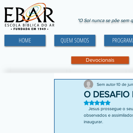
"O Sol nunca se põe sem q
HOME
QUEM SOMOS
PROGRAM
Devocionais
Sem autor
10 de ju
O DESAFIO 
Avaliado com NaN d
    Jesus prossegue o seu discurso de orientação aos novos crentes a respeito dos valores que deveriam ser 
observados e assimilado
inaugurar. 