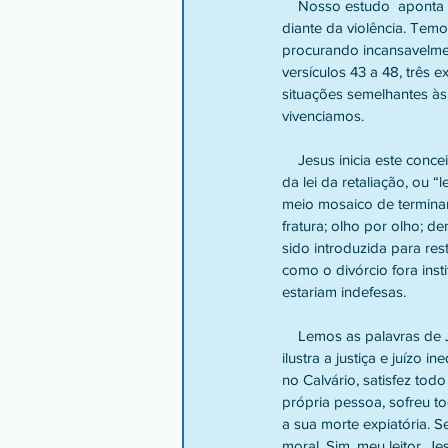
    Nosso estudo  aponta para uma situação que tem se mostrado cada vez mais atual, ou seja, a resistência 
diante da violência. Tem
procurando incansavelmen
versículos 43 a 48, três 
situações semelhantes às
vivenciamos.
    Jesus inicia este conceito, afirmando: ouvistes o que foi dito: olho por olho, dente por dente. Tratava-se aqui 
da lei da retaliação, ou “
meio mosaico de terminar 
fratura; olho por olho; d
sido introduzida para rest
como o divórcio fora ins
estariam indefesas.
    Lemos as palavras de Jesus e vemos e identificamos o seu exemplo e autoridade. A lei mosaica de retaliação 
ilustra a justiça e juízo
no Calvário, satisfez todo
própria pessoa, sofreu to
a sua morte expiatória. Se
moral. Sim, meu leitor, J