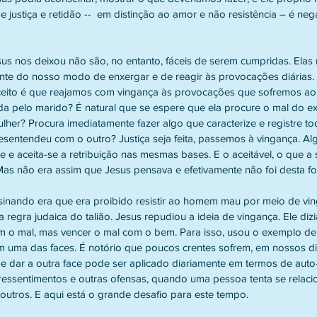
e justiça e retidão --  em distinção ao amor e não resistência – é neg
te do nosso modo de enxergar e de reagir às provocações diárias. 
aceito é que reajamos com vingança às provocações que sofremos ao 
 pelo marido? É natural que se espere que ela procure o mal do ex
her? Procura imediatamente fazer algo que caracterize e registre to
esentendeu com o outro? Justiça seja feita, passemos à vingança. Al
e e aceita-se a retribuição nas mesmas bases. E o aceitável, o que 
Mas não era assim que Jesus pensava e efetivamente não foi desta fo
regra judaica do talião. Jesus repudiou a ideia de vingança. Ele diz
om o mal, mas vencer o mal com o bem. Para isso, usou o exemplo de s
 uma das faces. É notório que poucos crentes sofrem, em nossos dia
 de dar a outra face pode ser aplicado diariamente em termos de aut
 ressentimentos e outras ofensas, quando uma pessoa tenta se relacio
outros. E aqui está o grande desafio para este tempo.