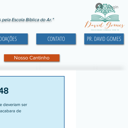
Login
ela Escola Bíblica do Ar."
DOAÇÕES
CONTATO
PR. DAVID GOMES
Nosso Cantinho
48
 acabara de 