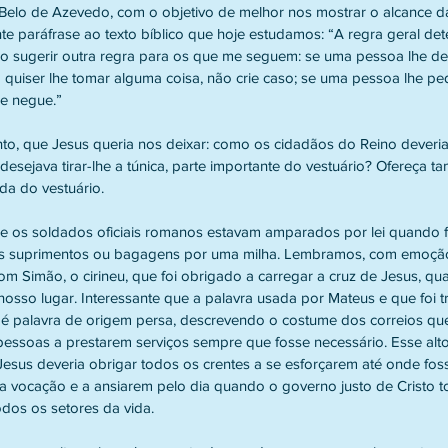
te paráfrase ao texto bíblico que hoje estudamos: “A regra geral de
 sugerir outra regra para os que me seguem: se uma pessoa lhe der
 quiser lhe tomar alguma coisa, não crie caso; se uma pessoa lhe ped
e negue.”
 desejava tirar-lhe a túnica, parte importante do vestuário? Ofereça 
da do vestuário.
us suprimentos ou bagagens por uma milha. Lembramos, com emoção, 
om Simão, o cirineu, que foi obrigado a carregar a cruz de Jesus, q
nosso lugar. Interessante que a palavra usada por Mateus e que foi t
é palavra de origem persa, descrevendo o costume dos correios que
pessoas a prestarem serviços sempre que fosse necessário. Esse alt
sus deveria obrigar todos os crentes a se esforçarem até onde fos
a vocação e a ansiarem pelo dia quando o governo justo de Cristo to
todos os setores da vida.