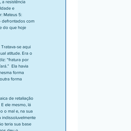
ldade e 
: Mateus 5: 
do defrontados com 
e do que hoje 
ual atitude. Era o 
z: “fratura por 
rá.”  Ela havia 
a mesma forma 
outra forma 
. E ele mesmo, lá 
do o mal e, na sua 
a indissoluvelmente 
ão teria sua base 
 nos deu o 