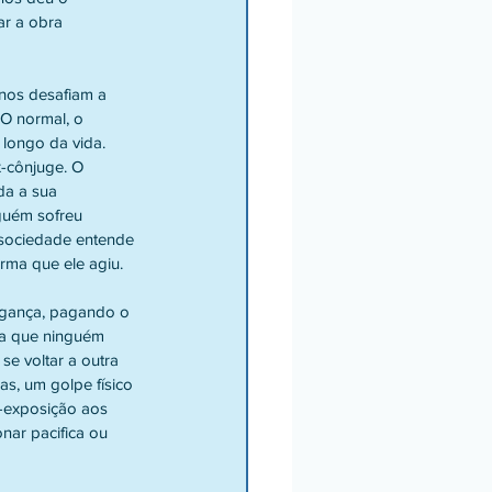
ar a obra 
O normal, o 
longo da vida. 
-cônjuge. O 
da a sua 
guém sofreu 
a sociedade entende 
rma que ele agiu. 
ia que ninguém 
e voltar a outra 
s, um golpe físico 
o-exposição aos 
nar pacifica ou 