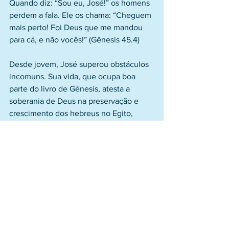
Quando diz: “Sou eu, José!” os homens 
perdem a fala. Ele os chama: “Cheguem 
mais perto! Foi Deus que me mandou 
para cá, e não vocês!” (Gênesis 45.4) 
Desde jovem, José superou obstáculos 
incomuns. Sua vida, que ocupa boa 
parte do livro de Gênesis, atesta a 
soberania de Deus na preservação e 
crescimento dos hebreus no Egito, 
preparando-os para a vida como nação, 
em Canaã, cumprindo a promessa a 
Abraão.
 A vida de José nos ensina que Deus 
sempre está presente. Quando 
compreendemos isto, os princípios 
estabelecidos pela Palavra tornam-se 
constantes em nossa vida. Inclusive a 