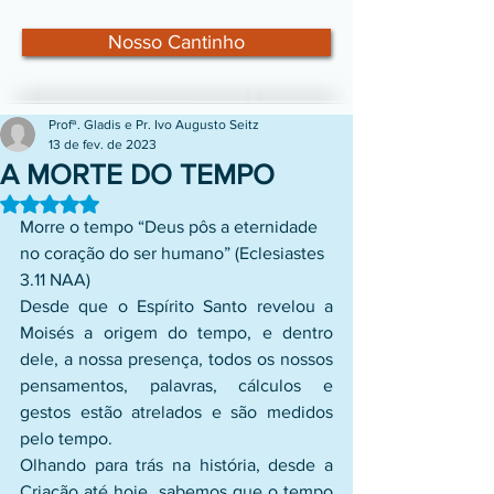
Nosso Cantinho
Profª. Gladis e Pr. Ivo Augusto Seitz
13 de fev. de 2023
A MORTE DO TEMPO
Avaliado com NaN de 5 estrelas.
Morre o tempo “Deus pôs a eternidade 
no coração do ser humano” (Eclesiastes 
3.11 NAA) 
Desde que o Espírito Santo revelou a 
Moisés a origem do tempo, e dentro 
dele, a nossa presença, todos os nossos 
pensamentos, palavras, cálculos e 
gestos estão atrelados e são medidos 
pelo tempo. 
Olhando para trás na história, desde a 
Criação até hoje, sabemos que o tempo 