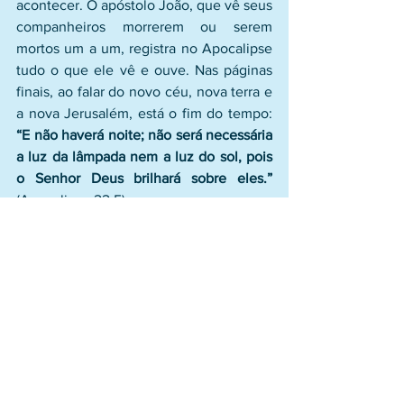
acontecer. O apóstolo João, que vê seus 
companheiros morrerem ou serem 
mortos um a um, registra no Apocalipse 
tudo o que ele vê e ouve. Nas páginas 
finais, ao falar do novo céu, nova terra e 
a nova Jerusalém, está o fim do tempo: 
“E não haverá noite; não será necessária 
a luz da lâmpada nem a luz do sol, pois 
o Senhor Deus brilhará sobre eles.” 
(Apocalipse 22.5). 
Na eternidade não há mais a antiga 
limitação do tempo. Lembremos disso 
sempre que começarmos um novo dia. 
Dediquemos um momento para 
agradecer a Deus a vida. 
Busquemos 
orientação para as escolhas e as forças 
para os embates que virão
. O que 
fazemos, a forma como agimos, a razão 
do nosso esforço, tudo deve visar o 