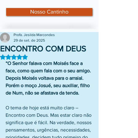
Nosso Cantinho
Profa. Jesilda Marcondes
29 de set. de 2025
ENCONTRO COM DEUS
Avaliado com NaN de 5 estrelas.
“O Senhor falava com Moisés face a 
face, como quem fala com o seu amigo. 
Depois Moisés voltava para o arraial. 
Porém o moço Josué, seu auxiliar, filho 
de Num, não se afastava da tenda.
O tema de hoje está muito claro – 
Encontro com Deus. Mas estar claro não 
significa que é fácil. Na verdade, nossos 
pensamentos, urgências, necessidades, 
prioridades, decidem tudo primeiro do 