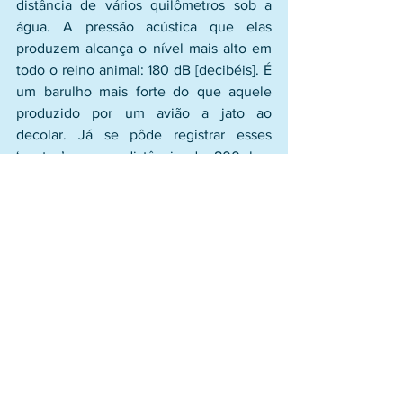
distância de vários quilômetros sob a 
água. A pressão acústica que elas 
produzem alcança o nível mais alto em 
todo o reino animal: 180 dB [decibéis]. É 
um barulho mais forte do que aquele 
produzido por um avião a jato ao 
decolar. Já se pôde registrar esses 
‘cantos’ a uma distância de 800 km. 
Algumas outras espécies de baleia 
utilizam esse som para a caça. Elas 
‘gritam’ com toda força para suas presas, 
deixando-as paralisadas”
.
Como os mamíferos terrestres de 
tamanhos relativamente pequenos 
poderiam ter evoluído para gerar um 
incrível e gigantesco animal como a 
baleia azul? Quando analisamos mais 
atentamente a possibilidade de 