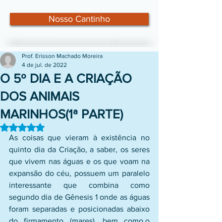
Nosso Cantinho
Prof. Erisson Machado Moreira
4 de jul. de 2022
O 5º DIA E A CRIAÇÃO
DOS ANIMAIS
MARINHOS(1ª PARTE)
Avaliado com NaN de 5 estrelas.
As coisas que vieram à existência no 
quinto dia da Criação, a saber, os seres 
que vivem nas águas e os que voam na 
expansão do céu, possuem um paralelo 
interessante que combina como 
segundo dia de Gênesis 1 onde as águas 
foram separadas e posicionadas abaixo 
do firmamento (mares), bem como,o 