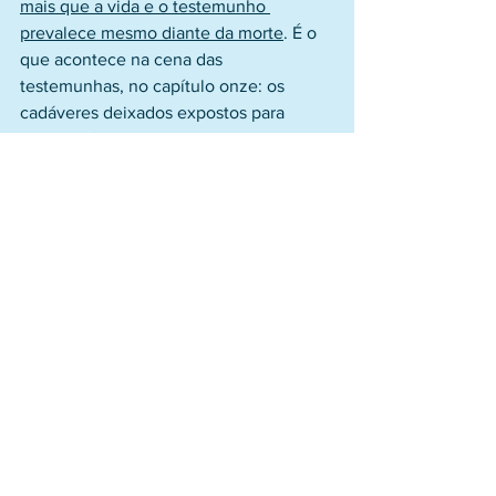
mais que a vida e o testemunho 
prevalece mesmo diante da morte
. É o 
que acontece na cena das 
testemunhas, no capítulo onze: os 
cadáveres deixados expostos para 
certificação de que aqueles que 
testemunhavam foram derrotados, se 
convertem em si mesmo em 
testemunho a favor da verdade eterna. 
A cena nos faz pensar em tantos 
cristãos que não se dobraram à 
adoração imperial e continuaram a 
bradar ‘Cristo é o Senhor’ e por isso 
perderam suas vidas.
O seu testemunho continuou a ecoar 
em todos que foram despertados a se 
interrogarem sobre a verdade que é tão 
forte que vale mais do que a própria 