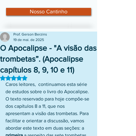
Nosso Cantinho
Prof. Gerson Berzins
19 de mai. de 2025
O Apocalipse - "A visão das
trombetas”. (Apocalipse
capítulos 8, 9, 10 e 11)
Avaliado com NaN de 5 estrelas.
Caros leitores,  continuamos esta série 
de estudos sobre o livro do Apocalipse. 
O texto reservado para hoje compõe-se 
dos capítulos 8 a 11, que nos 
apresentam a visão das trombetas. Para 
facilitar e orientar a discussão, vamos 
abordar este texto em duas seções: a 
primeira
 a respeito das sete trombetas, 