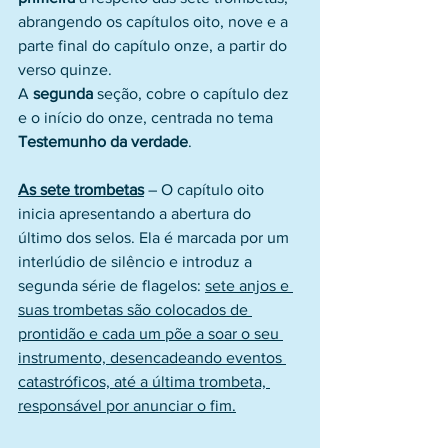
abrangendo os capítulos oito, nove e a 
parte final do capítulo onze, a partir do 
verso quinze.
A 
segunda
 seção, cobre o capítulo dez 
e o início do onze, centrada no tema 
Testemunho da verdade
.
As sete trombetas
 – O capítulo oito 
inicia apresentando a abertura do 
último dos selos. Ela é marcada por um 
interlúdio de silêncio e introduz a 
segunda série de flagelos: 
sete anjos e 
suas trombetas são colocados de 
prontidão e cada um põe a soar o seu 
instrumento, desencadeando eventos 
catastróficos, até a última trombeta, 
responsável por anunciar o fim.