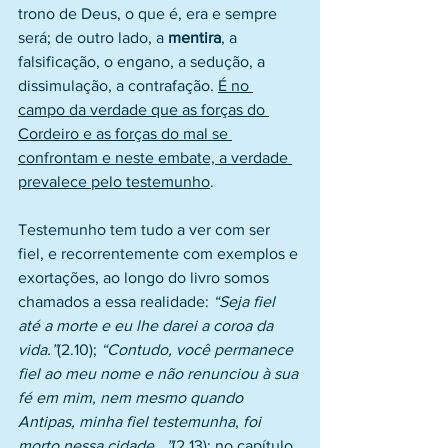
trono de Deus, o que é, era e sempre 
será; de outro lado, a 
mentira
, a 
falsificação, o engano, a sedução, a 
dissimulação, a contrafação. 
É no 
campo da verdade que as forças do 
Cordeiro e as forças do mal se 
confrontam e neste embate, a verdade 
prevalece pelo testemunho
.
Testemunho tem tudo a ver com ser 
fiel, e recorrentemente com exemplos e 
exortações, ao longo do livro somos 
chamados a essa realidade: 
“Seja fiel 
até a morte e eu lhe darei a coroa da 
vida.”
(2.10); 
“Contudo, você permanece 
fiel ao meu nome e não renunciou à sua 
fé em mim, nem mesmo quando 
Antipas, minha fiel testemunha, foi 
morto nessa cidade...”
(2.13); no capítulo 