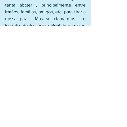
tenta abater , principalmente entre 
irmãos, famílias, amigos, etc, para tirar a 
nossa paz . Mas se clamarmos , o 
Espírito Santo, nosso Real Intercessor, 
irá interceder por nós, com gemidos 
inexprimíveis. Ele irá nos consolar e 
confortar, diante das acusações 
satânicas, para nos tirar a paz.
Que sejamos mais que vencedores, por 
meio de Cristo Jesus que nos amou e 
nos deu o Seu amor e nos purificou de 
toda injustiça.
Comentários
0.0 / 5 (0)