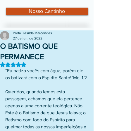
Nosso Cantinho
Profa. Jesilda Marcondes
27 de jun. de 2022
O BATISMO QUE
PERMANECE
Avaliado com NaN de 5 estrelas.
“Eu batizo vocês com água, porém ele 
os batizará com o Espírito Santo!”Mc. 1.2
Queridos, quando lemos esta 
passagem, achamos que ela pertence 
apenas a uma corrente teológica. Não! 
Este é o Batismo de que Jesus falava; o 
Batismo com fogo do Espírito para 
queimar todas as nossas imperfeições e 