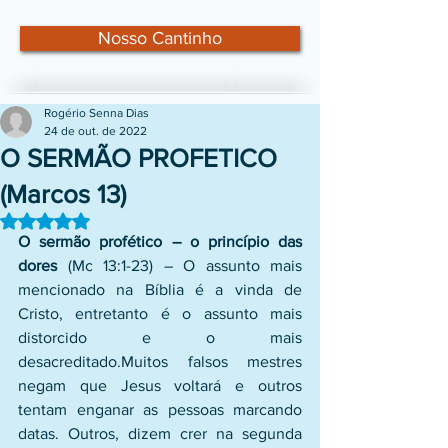
Nosso Cantinho
Rogério Senna Dias
24 de out. de 2022
O SERMÃO PROFETICO
(Marcos 13)
Avaliado com NaN de 5 estrelas.
O sermão profético – o princípio das 
dores 
(Mc 13:1-23) – O assunto mais 
mencionado na Bíblia é a vinda de 
Cristo, entretanto é o assunto mais 
distorcido e o mais 
desacreditado.Muitos falsos mestres 
negam que Jesus voltará e outros 
tentam enganar as pessoas marcando 
datas. Outros, dizem crer na segunda 