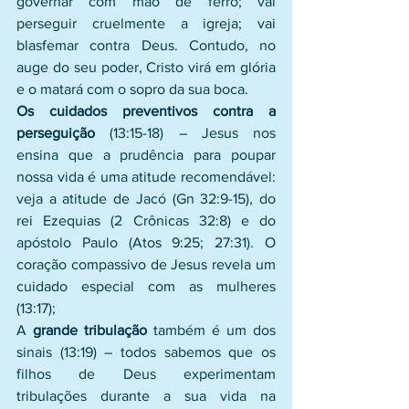
governar com mão de ferro; vai 
perseguir cruelmente a igreja; vai 
blasfemar contra Deus. Contudo, no 
auge do seu poder, Cristo virá em glória 
e o matará com o sopro da sua boca. 
Os cuidados preventivos contra a 
perseguição
 (13:15-18) – Jesus nos 
ensina que a prudência para poupar 
nossa vida é uma atitude recomendável: 
veja a atitude de Jacó (Gn 32:9-15), do 
rei Ezequias (2 Crônicas 32:8) e do 
apóstolo Paulo (Atos 9:25; 27:31). O 
coração compassivo de Jesus revela um 
cuidado especial com as mulheres 
(13:17); 
A
 grande tribulação
 também é um dos 
sinais (13:19) – todos sabemos que os 
filhos de Deus experimentam 
tribulações durante a sua vida na 