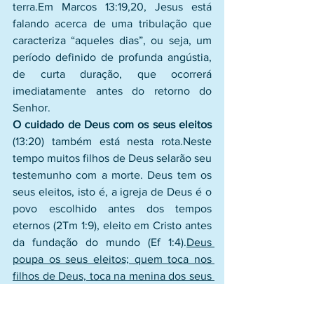
terra.Em Marcos 13:19,20, Jesus está 
falando acerca de uma tribulação que 
caracteriza “aqueles dias”, ou seja, um 
período definido de profunda angústia, 
de curta duração, que ocorrerá 
imediatamente antes do retorno do 
Senhor. 
O cuidado de Deus com os seus eleitos
(13:20) também está nesta rota.Neste 
tempo muitos filhos de Deus selarão seu 
testemunho com a morte. Deus tem os 
seus eleitos, isto é, a igreja de Deus é o 
povo escolhido antes dos tempos 
eternos (2Tm 1:9), eleito em Cristo antes 
da fundação do mundo (Ef 1:4).
Deus 
poupa os seus eleitos; quem toca nos 
filhos de Deus, toca na menina dos seus 
olhos
.Os eleitos de Deus não podem 
perecer (13:22).O anticristo pode até 