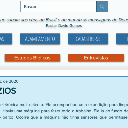
ue subam aos céus do Brasil e do mundo as mensagens de Deus p
Pastor David Gomes
AS
ACAMPAMENTO
CADASTRE-SE
Estudos Bíblicos
Entrevistas
z. de 2020
ZIOS
e 5 estrelas.
 eletrônica muito atento. Ele acompanhou uma expedição para limp
 Havia uma máquina para fazer todo o trabalho. Ela ia ao fundo d
 barco. Ocorre que a máquina não tinha sensores que permitisse