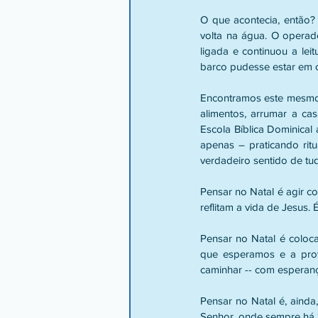
O que acontecia, então?
volta na água. O operad
ligada e continuou a lei
barco pudesse estar em co
Encontramos este mesmo 
alimentos, arrumar a cas
Escola Bíblica Dominical
apenas – praticando rit
verdadeiro sentido de t
Pensar no Natal é agir c
reflitam a vida de Jesus.
Pensar no Natal é coloca
que esperamos e a prov
caminhar -- com esperanç
Pensar no Natal é, ainda
Senhor, onde sempre há “