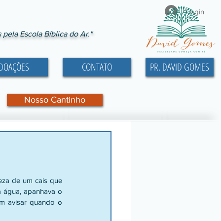
Login
ela Escola Bíblica do Ar."
DOAÇÕES
CONTATO
PR. DAVID GOMES
Nosso Cantinho
eza de um cais que 
a água, apanhava o 
m avisar quando o 