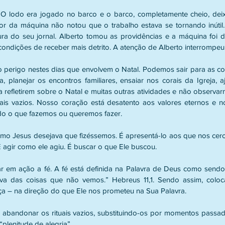
 O lodo era jogado no barco e o barco, completamente cheio, deix
or da máquina não notou que o trabalho estava se tornando inútil
tura do seu jornal. Alberto tomou as providências e a máquina foi d
ndições de receber mais detrito. A atenção de Alberto interrompeu aq
perigo nestes dias que envolvem o Natal. Podemos sair para as co
a, planejar os encontros familiares, ensaiar nos corais da Igreja, a
 a refletirem sobre o Natal e muitas outras atividades e não observa
uais vazios. Nosso coração está desatento aos valores eternos e 
udo o que fazemos ou queremos fazer.
omo Jesus desejava que fizéssemos. É apresentá-lo aos que nos ce
 É agir como ele agiu. É buscar o que Ele buscou.
r em ação a fé. A fé está definida na Palavra de Deus como sendo 
a das coisas que não vemos.” Hebreus 11,1. Sendo assim, coloc
a – na direção do que Ele nos prometeu na Sua Palavra.
, abandonar os rituais vazios, substituindo-os por momentos passa
plenitude de alegria”.