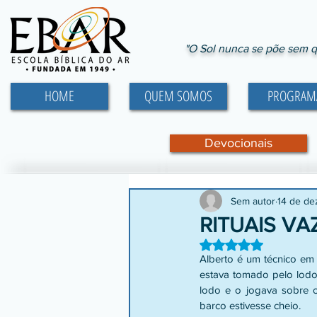
"O Sol nunca se põe sem q
HOME
QUEM SOMOS
PROGRAM
Devocionais
Sem autor
14 de de
RITUAIS VA
Avaliado com NaN d
Alberto é um técnico em
estava tomado pelo lodo.
lodo e o jogava sobre o
barco estivesse cheio.