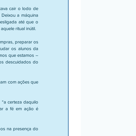
ava cair o lodo de 
. Deixou a máquina 
esligada até que o 
uele ritual inútil.
mpras, preparar os 
judar os alunos da 
rmos que estamos – 
nos descuidados do 
rcam com ações que 
“a certeza daquilo 
ar a fé em ação é 
dos na presença do 